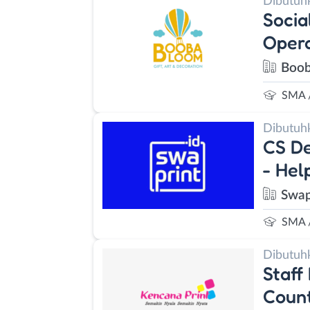
Dibutuh
Socia
Opera
Boob
SMA 
Dibutuh
CS De
- Hel
Swap
SMA 
Dibutuh
Staff
Coun