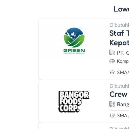
Low
Dibutuh
Staf 
Kepa
PT. 
Kompe
SMA/
Dibutuh
Crew 
Bang
SMA 