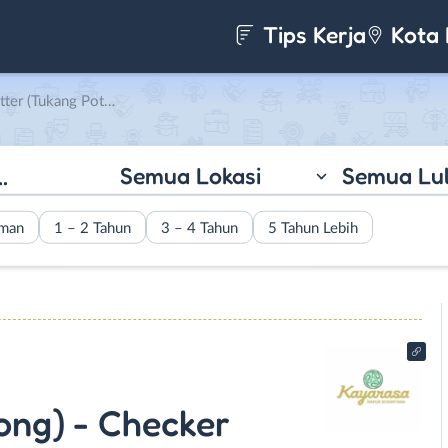
Tips Kerja
Kota 
ecker (Pemeriksa Makanan) di Kayarasa
Semua Lokasi
Semua Lu
aman
1 – 2 Tahun
3 – 4 Tahun
5 Tahun Lebih
ong) - Checker