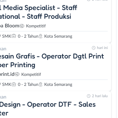
kan
l Media Specialist - Staff
tional - Staff Produksi
a Bloom
Kompetitif
/ SMK
0 - 2 Tahun
Kota Semarang
hari ini
kan
sain Grafis - Operator Dgtl Print
per Printing
rint.id
Kompetitif
/ SMK
0 - 2 Tahun
Kota Semarang
2 hari lalu
kan
 Design - Operator DTF - Sales
ter