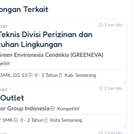
ongan
Terkait
1 hari lalu
kan
Teknis Divisi Perizinan dan
tuhan Lingkungan
Green Environesia Cendekia (GREENEVA)
titif
SMK, D3, S1
0 - 2 Tahun
Kab. Semarang
2 hari lalu
kan
Outlet
or Group Indonesia
Kompetitif
/ SMK
0 - 2 Tahun
Kota Semarang
2 hari lalu