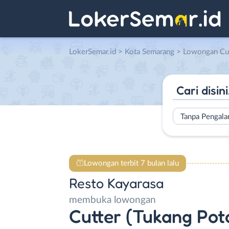
LokerSemar.id
>
Kota Semarang
> Lowongan Cutter (Tukang Potong) – Ch
Tanpa Pengal
Lowongan terbit 7 bulan lalu
Resto Kayarasa
membuka lowongan
Cutter (Tukang Pot