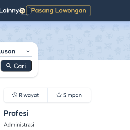
Lainnya
Pasang Lowongan
Gelap
lusan
Riwayat
Simpan
Profesi
Administrasi