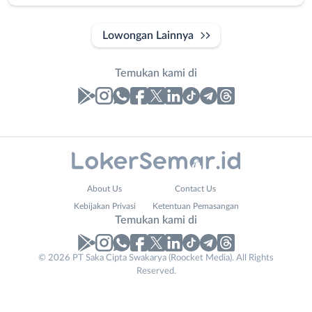
Lowongan Lainnya
Temukan kami di
Laporan
Lowongan
Administrasi
Banjarnegara
Nama
About Us
Contact Us
Ahli
Banyumas
Lengkap
*
Kebijakan Privasi
Ketentuan Pemasangan
Gizi
Batang
Temukan kami di
Ahli
Bebas
Kecantikan
(Remote
No. Telp /
© 2026 PT Saka Cipta Swakarya (Roocket Media). All Rights
Analis
Work)
Reserved.
Email
WhatsApp
*
*
/
Blora
Peneliti
Boyolali
Kirim kode