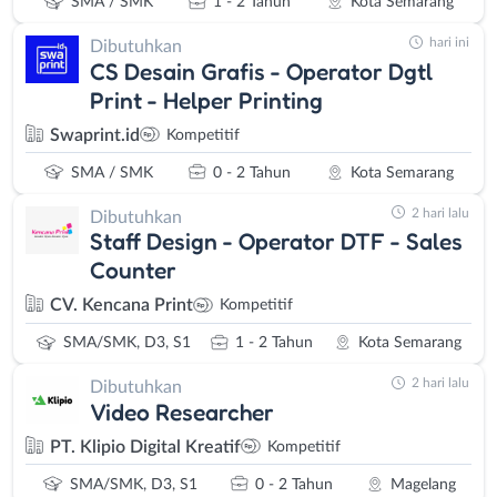
SMA / SMK
1 - 2 Tahun
Kota Semarang
hari ini
Dibutuhkan
CS Desain Grafis - Operator Dgtl
Print - Helper Printing
Swaprint.id
Kompetitif
SMA / SMK
0 - 2 Tahun
Kota Semarang
2 hari lalu
Dibutuhkan
Staff Design - Operator DTF - Sales
Counter
CV. Kencana Print
Kompetitif
SMA/SMK, D3, S1
1 - 2 Tahun
Kota Semarang
2 hari lalu
Dibutuhkan
Video Researcher
PT. Klipio Digital Kreatif
Kompetitif
SMA/SMK, D3, S1
0 - 2 Tahun
Magelang