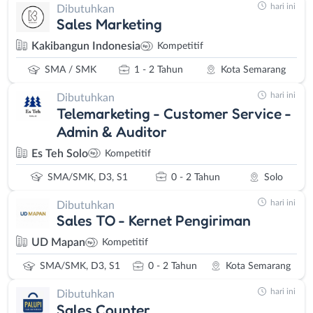
hari ini
Dibutuhkan
Sales Marketing
Kakibangun Indonesia
Kompetitif
SMA / SMK
1 - 2 Tahun
Kota Semarang
hari ini
Dibutuhkan
Telemarketing - Customer Service -
Admin & Auditor
Es Teh Solo
Kompetitif
SMA/SMK, D3, S1
0 - 2 Tahun
Solo
hari ini
Dibutuhkan
Sales TO - Kernet Pengiriman
UD Mapan
Kompetitif
SMA/SMK, D3, S1
0 - 2 Tahun
Kota Semarang
hari ini
Dibutuhkan
Sales Counter