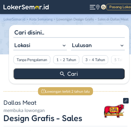
Pasang Loke
Gelap
LokerSemar.id
>
Kota Semarang
> Lowongan Design Grafis – Sales di Dallas Meat
Lokasi
Lulusan
Tanpa Pengalaman
1 – 2 Tahun
3 – 4 Tahun
5 Tahun L
Lowongan terbit 2 tahun lalu
Dallas Meat
membuka lowongan
Design Grafis - Sales