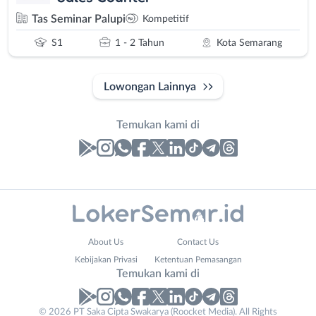
Tas Seminar Palupi
Kompetitif
S1
1 - 2 Tahun
Kota Semarang
Lowongan Lainnya
Temukan kami di
Laporan
Lowongan
Administrasi
Banjarnegara
Nama
About Us
Contact Us
Ahli
Banyumas
Lengkap
*
Kebijakan Privasi
Ketentuan Pemasangan
Gizi
Batang
Temukan kami di
Ahli
Bebas
Kecantikan
(Remote
Email
No. Telp /
*
© 2026 PT Saka Cipta Swakarya (Roocket Media). All Rights