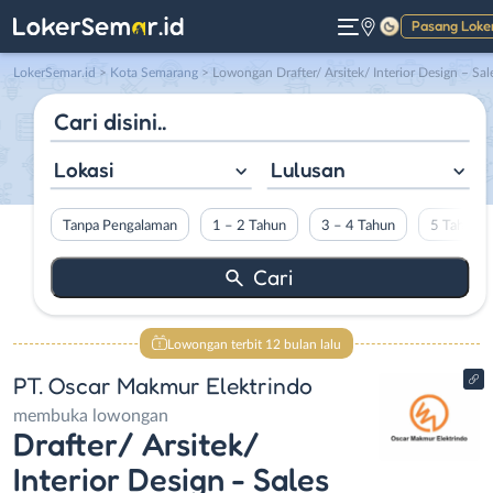
Pasang Loke
Gelap
LokerSemar.id
>
Kota Semarang
> Lowongan Drafter/ Arsitek/ Interior Design – Sales Marketing di PT. Oscar Makmur Elektrin
Lokasi
Lulusan
Tanpa Pengalaman
1 – 2 Tahun
3 – 4 Tahun
5 Tahun L
Lowongan terbit 12 bulan lalu
PT. Oscar Makmur Elektrindo
membuka lowongan
Drafter/ Arsitek/
Interior Design - Sales