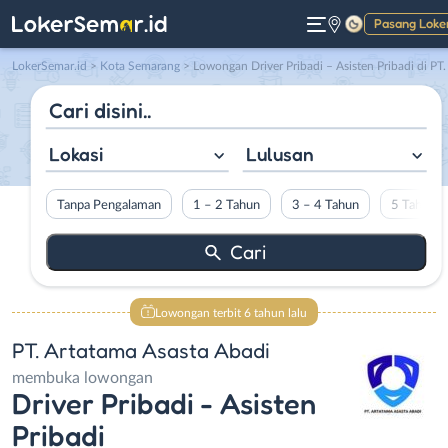
Pasang Loke
Gelap
LokerSemar.id
>
Kota Semarang
> Lowongan Driver Pribadi – Asisten Pribadi di PT. Artatama Asasta Abad
Lokasi
Lulusan
Tanpa Pengalaman
1 – 2 Tahun
3 – 4 Tahun
5 Tahun L
Lowongan terbit 6 tahun lalu
PT. Artatama Asasta Abadi
membuka lowongan
Driver Pribadi - Asisten
Pribadi