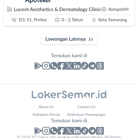
Lucent Aesthetics & Dermatology Clinic
Kompetitif
D3, S1, Profesi
0 - 2 Tahun
Kota Semarang
Lowongan Lainnya
Temukan kami di
Laporan
Lowongan
Administrasi
Banjarnegara
Nama
About Us
Contact Us
Ahli
Banyumas
Lengkap
*
Kebijakan Privasi
Ketentuan Pemasangan
Gizi
Batang
Temukan kami di
Ahli
Bebas
Kecantikan
(Remote
No. Telp /
© 2026 PT Saka Cipta Swakarya (Roocket Media). All Rights