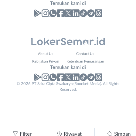
Temukan kami di
Laporan
Lowongan
Administrasi
Banjarnegara
Nama
About Us
Contact Us
Ahli
Banyumas
Lengkap
*
Kebijakan Privasi
Ketentuan Pemasangan
Gizi
Batang
Temukan kami di
Ahli
Bebas
Kecantikan
(Remote
No. Telp /
© 2026 PT Saka Cipta Swakarya (Roocket Media). All Rights
Analis
Work)
Reserved.
Email
WhatsApp
*
*
/
Blora
Peneliti
Boyolali
Kirim kode
Animator
Brebes
Apoteker
Cilacap
Arsitek
Demak
Tidak
Asisten
Grobogan
bisa
Filter
Riwayat
Simpan