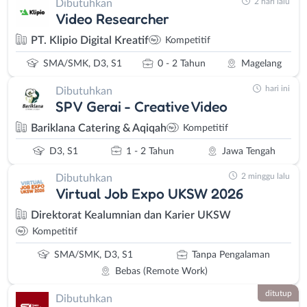
2 hari lalu
Dibutuhkan
Video Researcher
PT. Klipio Digital Kreatif
Kompetitif
SMA/SMK, D3, S1
0 - 2 Tahun
Magelang
hari ini
Dibutuhkan
SPV Gerai - Creative Video
Bariklana Catering & Aqiqah
Kompetitif
D3, S1
1 - 2 Tahun
Jawa Tengah
2 minggu lalu
Dibutuhkan
Virtual Job Expo UKSW 2026
Direktorat Kealumnian dan Karier UKSW
Kompetitif
SMA/SMK, D3, S1
Tanpa Pengalaman
Bebas (Remote Work)
ditutup
Dibutuhkan