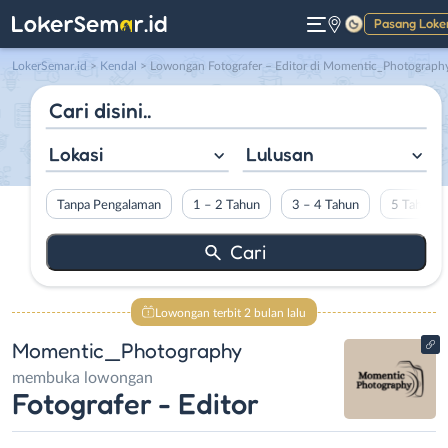
Pasang Loke
Gelap
LokerSemar.id
>
Kendal
> Lowongan Fotografer – Editor di Momentic_Photograph
Lokasi
Lulusan
Tanpa Pengalaman
1 – 2 Tahun
3 – 4 Tahun
5 Tahun L
Lowongan terbit 2 bulan lalu
Momentic_Photography
membuka lowongan
Fotografer - Editor