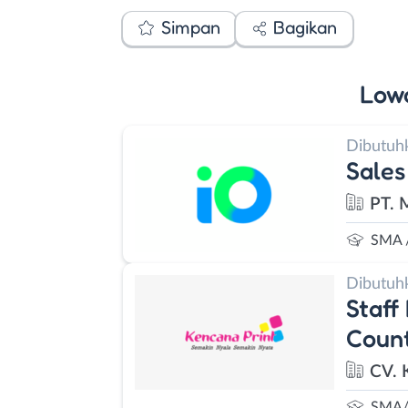
Simpan
Bagikan
Low
Dibutuh
Sales
PT. 
SMA 
Dibutuh
Staff
Coun
CV. 
SMA/