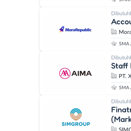
Dibutuh
Accou
Mora
SMA 
Dibutuh
Staff
PT. 
SMA 
Dibutuh
Finat
(Mark
SIM