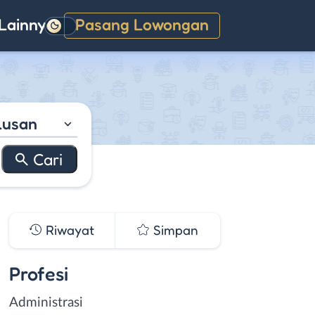
Lainnya
Pasang Lowongan
Gelap
lusan
Riwayat
Simpan
Profesi
Administrasi