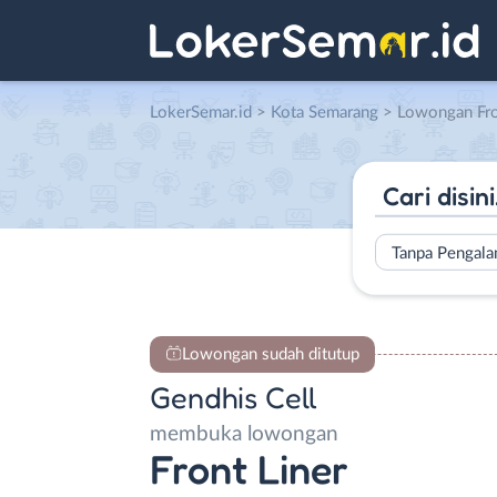
LokerSemar.id
>
Kota Semarang
> Lowongan Front Li
Tanpa Pengal
Lowongan sudah ditutup
Gendhis Cell
membuka lowongan
Front Liner