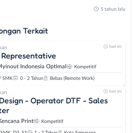
5 tahun lalu
ongan
Terkait
hari ini
kan
 Representative
Myinout Indonesia Optimal
Kompetitif
/ SMK
0 - 2 Tahun
Bebas (Remote Work)
hari ini
kan
 Design - Operator DTF - Sales
ter
Kencana Print
Kompetitif
SMK, D3, S1
1 - 2 Tahun
Kota Semarang