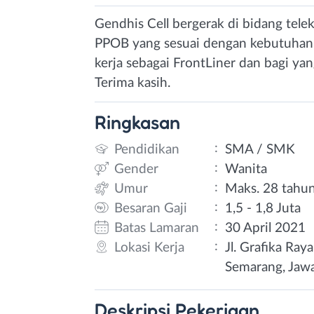
Gendhis Cell bergerak di bidang tele
PPOB yang sesuai dengan kebutuhan
kerja sebagai FrontLiner dan bagi y
Terima kasih.
Ringkasan
:
Pendidikan
SMA / SMK
:
Gender
Wanita
:
Umur
Maks. 28 tahu
:
Besaran Gaji
1,5 - 1,8 Juta
:
Batas Lamaran
30 April 2021
:
Lokasi Kerja
Jl. Grafika Ra
Semarang, Jaw
Deskripsi
Pekerjaan