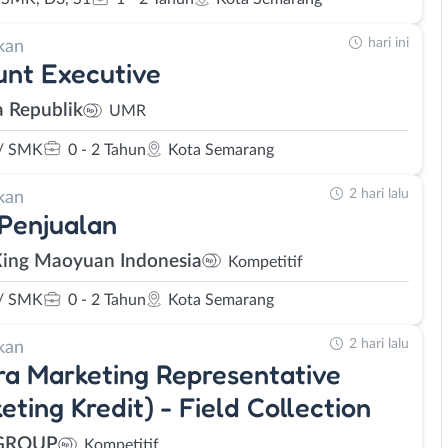
hari ini
kan
nt Executive
 Republik
UMR
/ SMK
0 - 2 Tahun
Kota Semarang
2 hari lalu
kan
 Penjualan
Xing Maoyuan Indonesia
Kompetitif
/ SMK
0 - 2 Tahun
Kota Semarang
2 hari lalu
kan
ra Marketing Representative
eting Kredit) - Field Collection
GROUP
Kompetitif