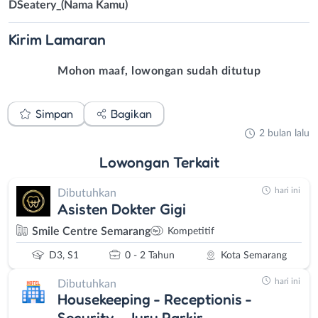
DSeatery_(Nama Kamu)
Kirim
Lamaran
Mohon maaf, lowongan sudah ditutup
Simpan
Bagikan
2 bulan lalu
Lowongan
Terkait
hari ini
Dibutuhkan
Asisten Dokter Gigi
Smile Centre Semarang
Kompetitif
D3, S1
0 - 2 Tahun
Kota Semarang
hari ini
Dibutuhkan
Housekeeping - Receptionis -
Security - Juru Parkir