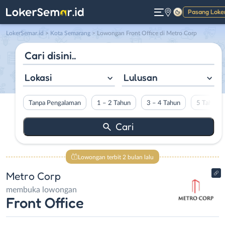
Pasang Loke
Gelap
LokerSemar.id
>
Kota Semarang
> Lowongan Front Office di Metro Corp
Lokasi
Lulusan
Tanpa Pengalaman
1 – 2 Tahun
3 – 4 Tahun
5 Tahun L
Lowongan terbit 2 bulan lalu
Metro Corp
membuka lowongan
Front Office