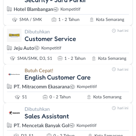
Hotel Blambangan
Kompetitif
SMA / SMK
1 - 2 Tahun
Kota Semarang
hari ini
Dibutuhkan
Customer Service
Jeju Auto
Kompetitif
SMA/SMK, D3, S1
1 - 2 Tahun
Kota Semarang
hari ini
Butuh Cepat!
English Customer Care
PT. Mitracomm Ekasarana
Kompetitif
S1
0 - 2 Tahun
Kota Semarang
hari ini
Dibutuhkan
Sales Assistant
PT. Mencetak Banyak Gol
Kompetitif
D3, S1
0 - 2 Tahun
Kota Semarang