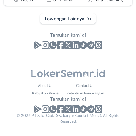
Lowongan Lainnya
Temukan kami di
Laporan
Lowongan
Administrasi
Banjarnegara
Nama
About Us
Contact Us
Ahli
Banyumas
Lengkap
*
Kebijakan Privasi
Ketentuan Pemasangan
Gizi
Batang
Temukan kami di
Ahli
Bebas
Kecantikan
(Remote
Your
No. Telp /
© 2026 PT Saka Cipta Swakarya (Roocket Media). All Rights
Analis
Work)
Reserved.
Website
Email
WhatsApp
*
*
*
/
Blora
Peneliti
Boyolali
Kirim kode