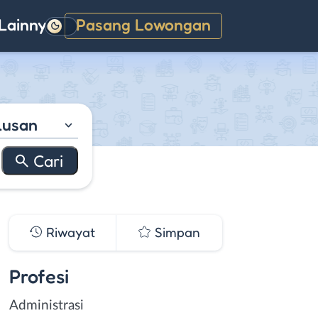
Lainnya
Pasang Lowongan
Gelap
lusan
Riwayat
Simpan
Profesi
Administrasi