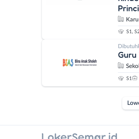
Princ
Karu
S1, S
Dibutuh
Guru
Seko
S1
Low
Laporan