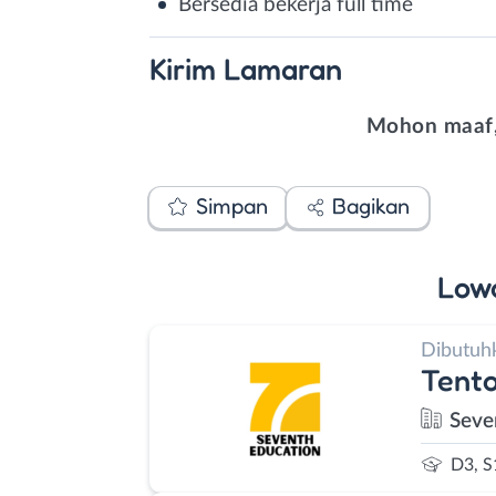
Bersedia bekerja full time
Kirim
Lamaran
Mohon maaf,
Simpan
Bagikan
Low
Dibutuh
Tento
Seve
D3, S