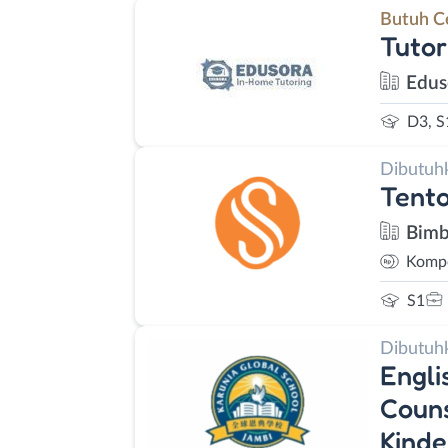
Butuh C
Tutor
Edus
D3, S
Dibutuh
Tent
Bimb
Kompe
S1
Dibutuh
Engli
Couns
Kinde