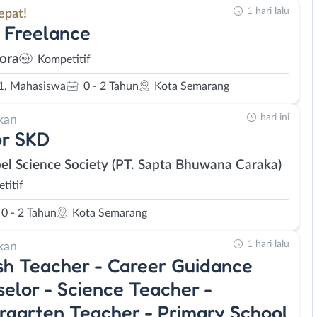
1 hari lalu
epat!
 Freelance
ora
Kompetitif
1, Mahasiswa
0 - 2 Tahun
Kota Semarang
hari ini
kan
or SKD
el Science Society (PT. Sapta Bhuwana Caraka)
titif
0 - 2 Tahun
Kota Semarang
1 hari lalu
kan
sh Teacher - Career Guidance
elor - Science Teacher -
rgarten Teacher - Primary School