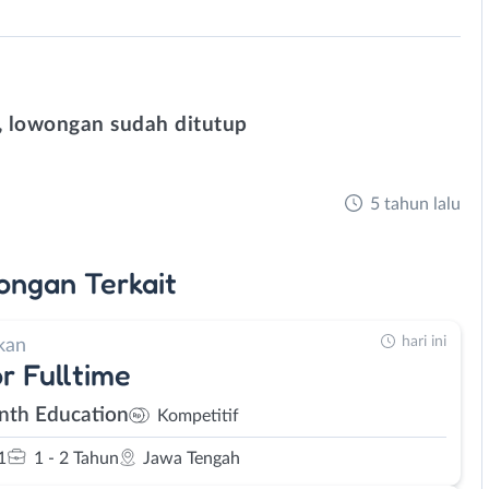
 lowongan sudah ditutup
5 tahun lalu
ongan
Terkait
hari ini
kan
r Fulltime
nth Education
Kompetitif
1
1 - 2 Tahun
Jawa Tengah