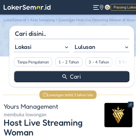
Pasang Loke
Gelap
LokerSemar.id
>
Kota Semarang
> Lowongan Host Live Streaming Woman di Yours Management
Lokasi
Lulusan
Tanpa Pengalaman
1 – 2 Tahun
3 – 4 Tahun
5 Tahun L
Lowongan terbit 3 tahun lalu
Yours Management
membuka lowongan
Host Live Streaming
Woman