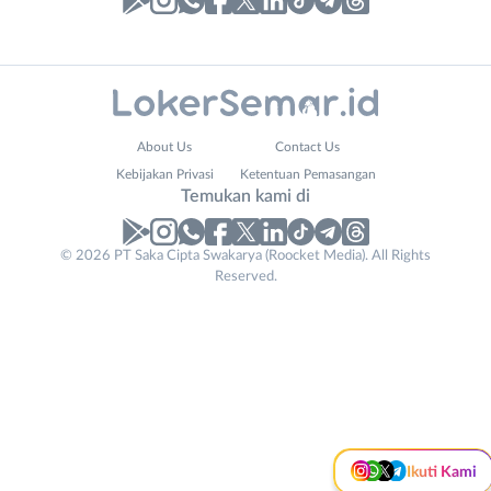
Laporan
Lowongan
Administrasi
Banjarnegara
Your
Nama
About Us
Contact Us
Ahli
Banyumas
Website
Lengkap
*
*
Kebijakan Privasi
Ketentuan Pemasangan
Gizi
Batang
Temukan kami di
Ahli
Bebas
Kecantikan
(Remote
No. Telp /
© 2026 PT Saka Cipta Swakarya (Roocket Media). All Rights
Analis
Work)
Reserved.
Email
WhatsApp
*
*
Instagram
WhatsApp
/
Blora
Peneliti
Boyolali
Kirim kode
X - Twitter
Telegram
Animator
Brebes
Apoteker
Cilacap
Kanal Lainnya..
Arsitek
Demak
Tidak
Asisten
Grobogan
bisa
Baker
Jepara
mengirimkan
Barista
Kab.
Ikuti Kami
lamaran