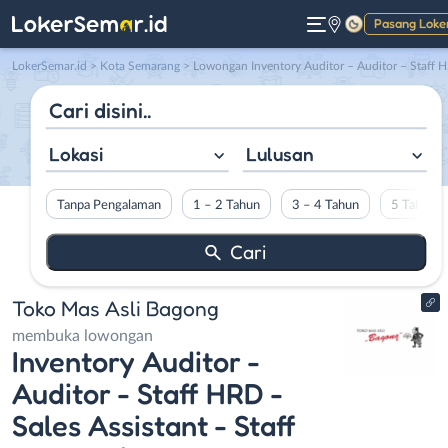
Pasang Loke
Gelap
LokerSemar.id
>
Kota Semarang
> Lowongan Inventory Auditor – Auditor – Staff HRD – Sales Assistant – Staff Accounting di Toko Mas Asli Bagong
Lokasi
Lulusan
Tanpa Pengalaman
1 – 2 Tahun
3 – 4 Tahun
5 Tahun L
Toko Mas Asli Bagong
membuka lowongan
Inventory Auditor -
Auditor - Staff HRD -
Sales Assistant - Staff