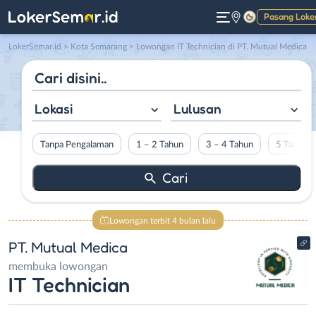
Pasang Loke
Gelap
LokerSemar.id
>
Kota Semarang
> Lowongan IT Technician di PT. Mutual Medica
Lokasi
Lulusan
Tanpa Pengalaman
1 – 2 Tahun
3 – 4 Tahun
5 Tahun L
Lowongan terbit 4 bulan lalu
PT. Mutual Medica
membuka lowongan
IT Technician