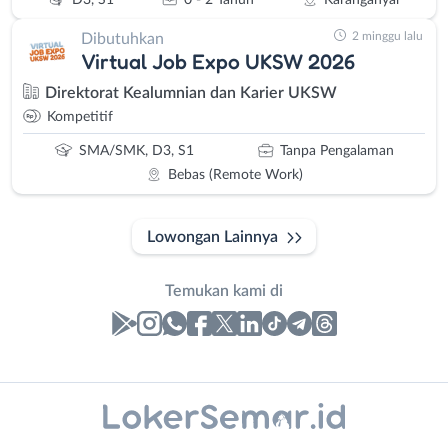
2 minggu lalu
Dibutuhkan
Virtual Job Expo UKSW 2026
Direktorat Kealumnian dan Karier UKSW
Kompetitif
SMA/SMK, D3, S1
Tanpa Pengalaman
Bebas (Remote Work)
Lowongan Lainnya
Temukan kami di
Laporan
Lowongan
Administrasi
Banjarnegara
Nama