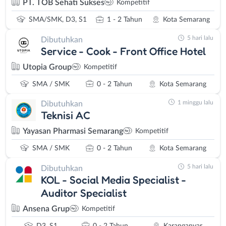
PT. TOB Sehati Sukses
Kompetitif
SMA/SMK, D3, S1
1 - 2 Tahun
Kota Semarang
5 hari lalu
Dibutuhkan
Service - Cook - Front Office Hotel
Utopia Group
Kompetitif
SMA / SMK
0 - 2 Tahun
Kota Semarang
1 minggu lalu
Dibutuhkan
Teknisi AC
Yayasan Pharmasi Semarang
Kompetitif
SMA / SMK
0 - 2 Tahun
Kota Semarang
5 hari lalu
Dibutuhkan
KOL - Social Media Specialist -
Auditor Specialist
Ansena Grup
Kompetitif
D3, S1
0 - 2 Tahun
Karanganyar