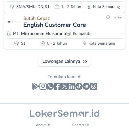
SMA/SMK, D3, S1
1 - 2 Tahun
Kota Semarang
hari ini
Butuh Cepat!
English Customer Care
PT. Mitracomm Ekasarana
Kompetitif
S1
0 - 2 Tahun
Kota Semarang
Lowongan Lainnya
Temukan kami di
Laporan
Lowongan
Administrasi
Banjarnegara
Nama
About Us
Contact Us
Ahli
Banyumas
Lengkap
*