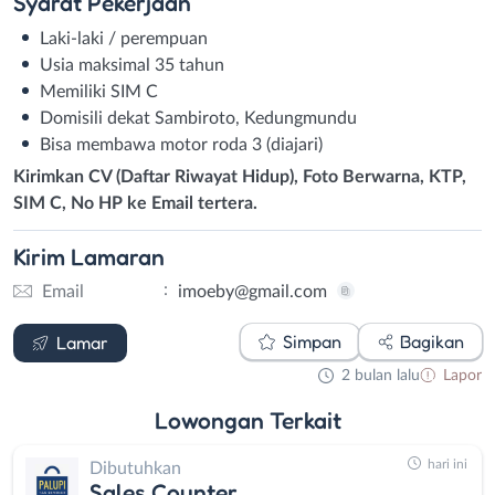
Syarat
Pekerjaan
Laki-laki / perempuan
Usia maksimal 35 tahun
Memiliki SIM C
Domisili dekat Sambiroto, Kedungmundu
Bisa membawa motor roda 3 (diajari)
Kirimkan CV (Daftar Riwayat Hidup), Foto Berwarna, KTP,
SIM C, No HP ke Email tertera.
Kirim
Lamaran
:
Email
imoeby@gmail.com
Email
Simpan
Bagikan
Lamar
2 bulan lalu
Lapor
Lowongan
Terkait
hari ini
Dibutuhkan
Sales Counter