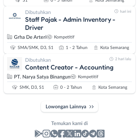
S1
0 - 5 Tahun
Kota Semarang
hari ini
Dibutuhkan
Staff Pajak - Admin Inventory -
Driver
Grha De Arteri
Kompetitif
SMA/SMK, D3, S1
1 - 2 Tahun
Kota Semarang
2 hari lalu
Dibutuhkan
Content Creator - Accounting
PT. Narya Satya Binangun
Kompetitif
SMK, D3, S1
0 - 2 Tahun
Kota Semarang
Lowongan Lainnya
Temukan kami di