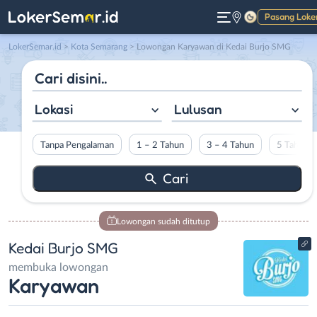
Pasang Loke
Gelap
LokerSemar.id
>
Kota Semarang
> Lowongan Karyawan di Kedai Burjo SMG
Lokasi
Lulusan
Tanpa Pengalaman
1 – 2 Tahun
3 – 4 Tahun
5 Tahun L
Lowongan sudah ditutup
Kedai Burjo SMG
membuka lowongan
Karyawan