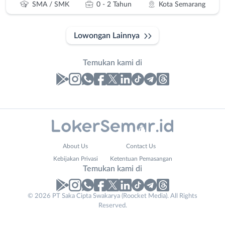
SMA / SMK
0 - 2 Tahun
Kota Semarang
Lowongan Lainnya
Temukan kami di
Laporan
Lowongan
Administrasi
Banjarnegara
Your
Nama
About Us
Contact Us
Ahli
Banyumas
Website
Lengkap
*
*
Kebijakan Privasi
Ketentuan Pemasangan
Gizi
Batang
Temukan kami di
Ahli
Bebas
Kecantikan
(Remote
No. Telp /
© 2026 PT Saka Cipta Swakarya (Roocket Media). All Rights
Analis
Work)
Reserved.
Email
WhatsApp
*
*
/
Blora
Peneliti
Boyolali