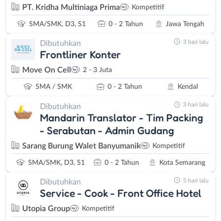
PT. Kridha Multiniaga Prima
Kompetitif
SMA/SMK, D3, S1
0 - 2 Tahun
Jawa Tengah
3 hari lalu
Dibutuhkan
Frontliner Konter
Move On Cell
2 - 3 Juta
SMA / SMK
0 - 2 Tahun
Kendal
3 hari lalu
Dibutuhkan
Mandarin Translator - Tim Packing
- Serabutan - Admin Gudang
Sarang Burung Walet Banyumanik
Kompetitif
SMA/SMK, D3, S1
0 - 2 Tahun
Kota Semarang
5 hari lalu
Dibutuhkan
Service - Cook - Front Office Hotel
Utopia Group
Kompetitif