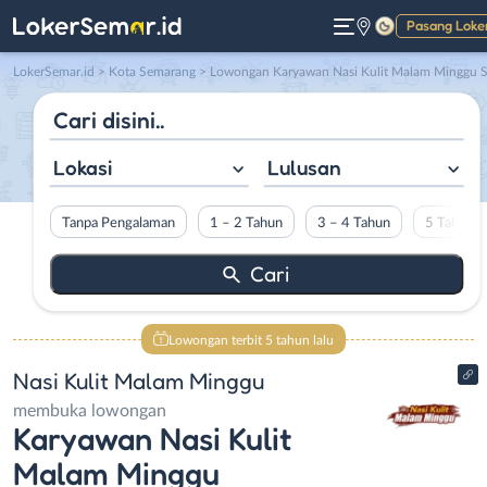
Pasang Loke
Gelap
LokerSemar.id
>
Kota Semarang
> Lowongan Karyawan Nasi Kulit Malam Minggu Semarang di Nasi Kulit Malam Mingg
Lokasi
Lulusan
Tanpa Pengalaman
1 – 2 Tahun
3 – 4 Tahun
5 Tahun L
Lowongan terbit 5 tahun lalu
Nasi Kulit Malam Minggu
membuka lowongan
Karyawan Nasi Kulit
Malam Minggu