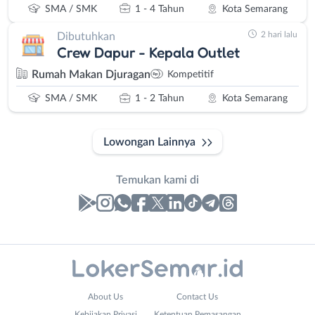
SMA / SMK
1 - 4 Tahun
Kota Semarang
2 hari lalu
Dibutuhkan
Crew Dapur - Kepala Outlet
Rumah Makan Djuragan
Kompetitif
SMA / SMK
1 - 2 Tahun
Kota Semarang
Lowongan Lainnya
Temukan kami di
Laporan
Lowongan
Administrasi
Banjarnegara
Email
Nama
About Us
Contact Us
Ahli
Banyumas
Address
Lengkap
*
*
Instagram
WhatsApp
Kebijakan Privasi
Ketentuan Pemasangan