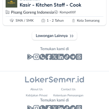
Kasir - Kitchen Staff - Cook
Pisang Goreng Indonesia
Kompetitif
SMA / SMK
1 - 2 Tahun
Kota Semarang
Lowongan Lainnya
Temukan kami di
Laporan
Lowongan
Administrasi
Banjarnegara
Nama
About Us
Contact Us
Ahli
Banyumas
Lengkap
*
Kebijakan Privasi
Ketentuan Pemasangan
Gizi
Batang
Temukan kami di
Ahli
Bebas