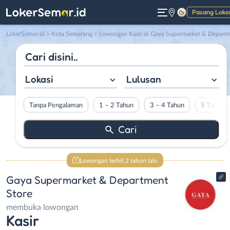
Pasang Loke
Gelap
LokerSemar.id
>
Kota Semarang
> Lowongan Kasir di Gaya Supermarket & Department Stor
Lokasi
Lulusan
Tanpa Pengalaman
1 – 2 Tahun
3 – 4 Tahun
5 Tahun L
Lowongan terbit 2 tahun lalu
Gaya Supermarket & Department
Store
membuka lowongan
Kasir