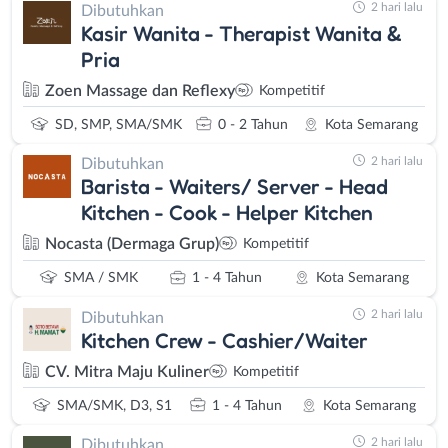
2 hari lalu
Dibutuhkan
Kasir Wanita - Therapist Wanita &
Pria
Zoen Massage dan Reflexy
Kompetitif
SD, SMP, SMA/SMK
0 - 2 Tahun
Kota Semarang
2 hari lalu
Dibutuhkan
Barista - Waiters/ Server - Head
Kitchen - Cook - Helper Kitchen
Nocasta (Dermaga Grup)
Kompetitif
SMA / SMK
1 - 4 Tahun
Kota Semarang
2 hari lalu
Dibutuhkan
Kitchen Crew - Cashier/Waiter
CV. Mitra Maju Kuliner
Kompetitif
SMA/SMK, D3, S1
1 - 4 Tahun
Kota Semarang
2 hari lalu
Dibutuhkan