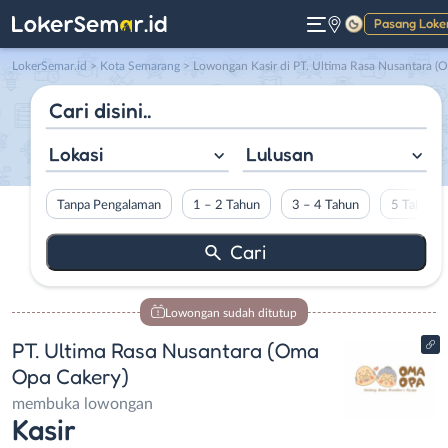
Pasang Loke
Gelap
LokerSemar.id
>
Kota Semarang
> Lowongan Kasir di PT. Ultima Rasa Nusantara (Oma Opa Cakery)
Lokasi
Lulusan
Tanpa Pengalaman
1 – 2 Tahun
3 – 4 Tahun
5 Tahun L
Lowongan sudah ditutup
PT. Ultima Rasa Nusantara (Oma
Opa Cakery)
membuka lowongan
Kasir