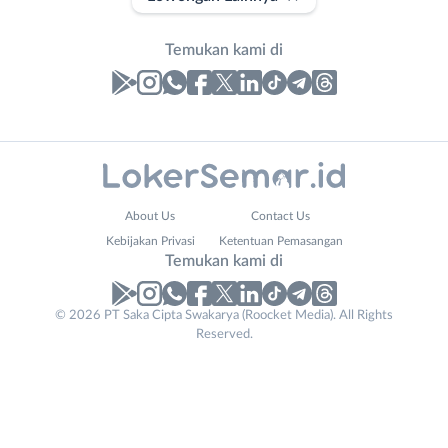
Temukan kami di
Laporan
Lowongan
Administrasi
Banjarnegara
Nama
About Us
Contact Us
Ahli
Banyumas
Lengkap
*
Kebijakan Privasi
Ketentuan Pemasangan
Gizi
Batang
Temukan kami di
Ahli
Bebas
Kecantikan
(Remote
No. Telp /
© 2026 PT Saka Cipta Swakarya (Roocket Media). All Rights
Analis
Work)
Reserved.
Email
WhatsApp
*
*
/
Blora
Peneliti
Boyolali
Kirim kode
Animator
Brebes
Apoteker
Cilacap
Arsitek
Demak
Tidak