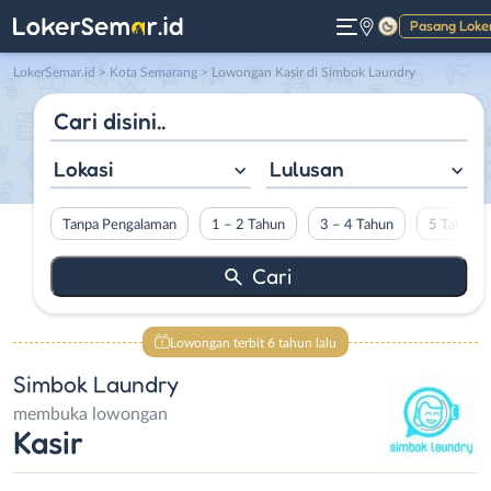
Pasang Loke
Gelap
LokerSemar.id
>
Kota Semarang
> Lowongan Kasir di Simbok Laundry
Lokasi
Lulusan
Tanpa Pengalaman
1 – 2 Tahun
3 – 4 Tahun
5 Tahun L
Lowongan terbit 6 tahun lalu
Simbok Laundry
membuka lowongan
Kasir