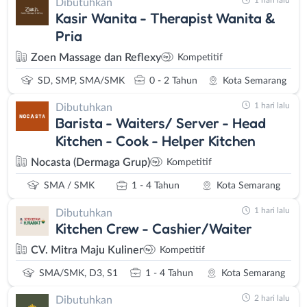
1 hari lalu
Dibutuhkan
Kasir Wanita - Therapist Wanita &
Pria
Zoen Massage dan Reflexy
Kompetitif
SD, SMP, SMA/SMK
0 - 2 Tahun
Kota Semarang
1 hari lalu
Dibutuhkan
Barista - Waiters/ Server - Head
Kitchen - Cook - Helper Kitchen
Nocasta (Dermaga Grup)
Kompetitif
SMA / SMK
1 - 4 Tahun
Kota Semarang
1 hari lalu
Dibutuhkan
Kitchen Crew - Cashier/Waiter
CV. Mitra Maju Kuliner
Kompetitif
SMA/SMK, D3, S1
1 - 4 Tahun
Kota Semarang
2 hari lalu
Dibutuhkan