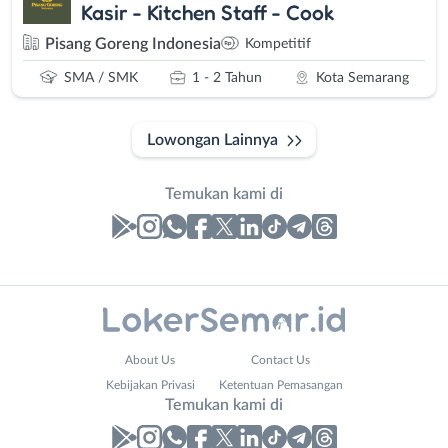
Kasir - Kitchen Staff - Cook
Pisang Goreng Indonesia
Kompetitif
SMA / SMK
1 - 2 Tahun
Kota Semarang
Lowongan Lainnya
Temukan kami di
Laporan
Lowongan
Administrasi
Banjarnegara
Nama
About Us
Contact Us
Ahli
Banyumas
Lengkap
*
Kebijakan Privasi
Ketentuan Pemasangan
Gizi
Batang
Temukan kami di
Ahli
Bebas
Kecantikan
(Remote