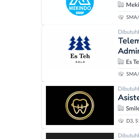
Meki
SMA/
Dibutuh
Telem
Admin
Es T
SMA/
Dibutuh
Asist
Smil
D3, S
Dibutuh