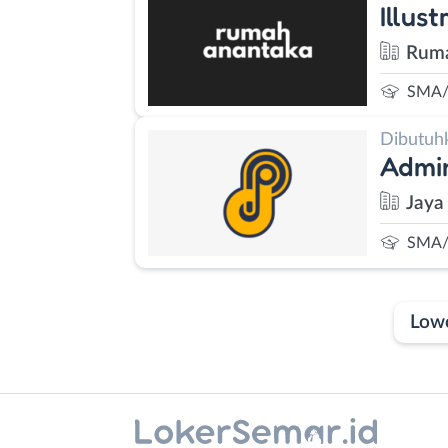
Illus
Ruma
SMA/
Dibutuh
Admin
Jaya
SMA/
Low
Laporan
Lowongan