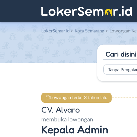
LokerSemar.id
>
Kota Semarang
> Lowongan Kepala A
Tanpa Pengal
Lowongan terbit 3 tahun lalu
CV. Alvaro
membuka lowongan
Kepala Admin