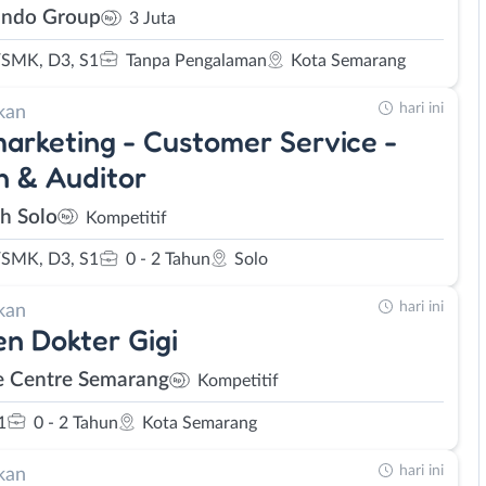
ndo Group
3 Juta
SMK, D3, S1
Tanpa Pengalaman
Kota Semarang
hari ini
kan
arketing - Customer Service -
 & Auditor
eh Solo
Kompetitif
SMK, D3, S1
0 - 2 Tahun
Solo
hari ini
kan
en Dokter Gigi
e Centre Semarang
Kompetitif
1
0 - 2 Tahun
Kota Semarang
hari ini
kan