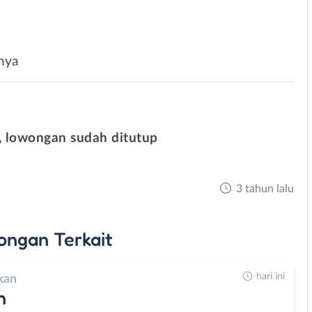
nya
 lowongan sudah ditutup
3 tahun lalu
ongan
Terkait
hari ini
kan
n