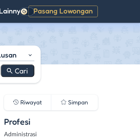
Lainnya
Pasang Lowongan
Gelap
lusan
Riwayat
Simpan
Profesi
Administrasi