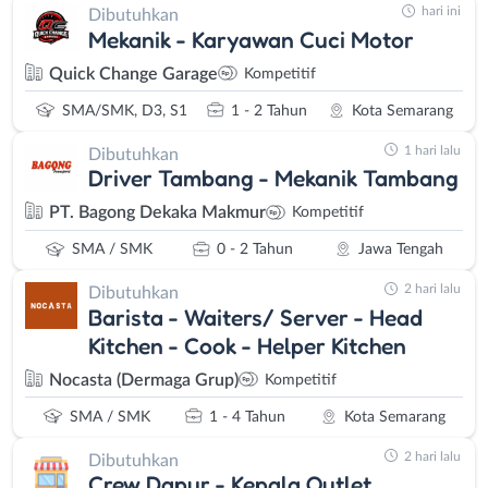
hari ini
Dibutuhkan
Mekanik - Karyawan Cuci Motor
Quick Change Garage
Kompetitif
SMA/SMK, D3, S1
1 - 2 Tahun
Kota Semarang
1 hari lalu
Dibutuhkan
Driver Tambang - Mekanik Tambang
PT. Bagong Dekaka Makmur
Kompetitif
SMA / SMK
0 - 2 Tahun
Jawa Tengah
2 hari lalu
Dibutuhkan
Barista - Waiters/ Server - Head
Kitchen - Cook - Helper Kitchen
Nocasta (Dermaga Grup)
Kompetitif
SMA / SMK
1 - 4 Tahun
Kota Semarang
2 hari lalu
Dibutuhkan
Crew Dapur - Kepala Outlet