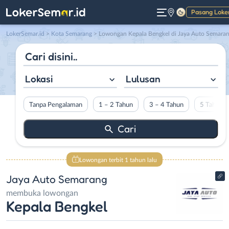
Pasang Loke
Gelap
LokerSemar.id
>
Kota Semarang
> Lowongan Kepala Bengkel di Jaya Auto Semara
Lokasi
Lulusan
Tanpa Pengalaman
1 – 2 Tahun
3 – 4 Tahun
5 Tahun L
Lowongan terbit 1 tahun lalu
Jaya Auto Semarang
membuka lowongan
Kepala Bengkel