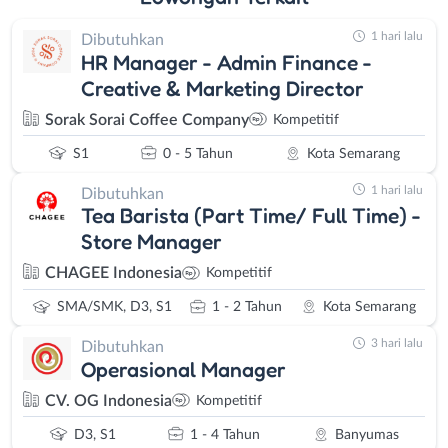
1 hari lalu
Dibutuhkan
HR Manager - Admin Finance -
Creative & Marketing Director
Sorak Sorai Coffee Company
Kompetitif
S1
0 - 5 Tahun
Kota Semarang
1 hari lalu
Dibutuhkan
Tea Barista (Part Time/ Full Time) -
Store Manager
CHAGEE Indonesia
Kompetitif
SMA/SMK, D3, S1
1 - 2 Tahun
Kota Semarang
3 hari lalu
Dibutuhkan
Operasional Manager
CV. OG Indonesia
Kompetitif
D3, S1
1 - 4 Tahun
Banyumas