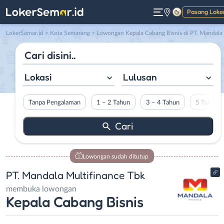
Pasang Loke
Gelap
LokerSemar.id
>
Kota Semarang
> Lowongan Kepala Cabang Bisnis di PT. Mandala Multifinance Tbk
Lokasi
Lulusan
Tanpa Pengalaman
1 – 2 Tahun
3 – 4 Tahun
5 Tahun L
Lowongan sudah ditutup
PT. Mandala Multifinance Tbk
membuka lowongan
Kepala Cabang Bisnis