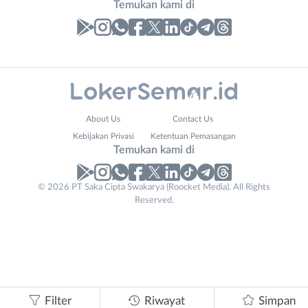
Temukan kami di
Laporan
Lowongan
Administrasi
Banjarnegara
Nama
About Us
Contact Us
Ahli
Banyumas
Lengkap
*
Kebijakan Privasi
Ketentuan Pemasangan
Gizi
Batang
Temukan kami di
Ahli
Bebas
Kecantikan
(Remote
No. Telp /
© 2026 PT Saka Cipta Swakarya (Roocket Media). All Rights
Analis
Work)
Reserved.
Email
WhatsApp
*
*
/
Blora
Peneliti
Boyolali
Kirim kode
Animator
Brebes
Apoteker
Cilacap
Arsitek
Demak
Tidak
Asisten
Grobogan
bisa
Filter
Riwayat
Simpan
Baker
Jepara