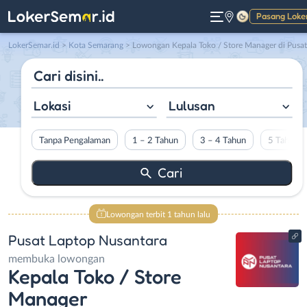
Pasang Loke
Gelap
LokerSemar.id
>
Kota Semarang
> Lowongan Kepala Toko / Store Manager di Pusat Laptop Nusantar
Lokasi
Lulusan
Tanpa Pengalaman
1 – 2 Tahun
3 – 4 Tahun
5 Tahun L
Lowongan terbit 1 tahun lalu
Pusat Laptop Nusantara
membuka lowongan
Kepala Toko / Store
Manager