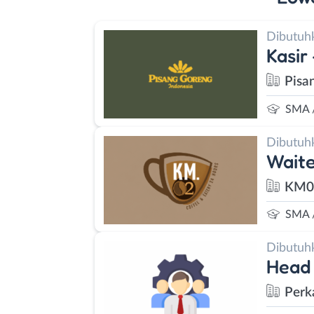
Dibutuh
Kasir
Pisa
SMA 
Dibutuh
Waite
KM02
SMA 
Dibutuh
Head
Perk