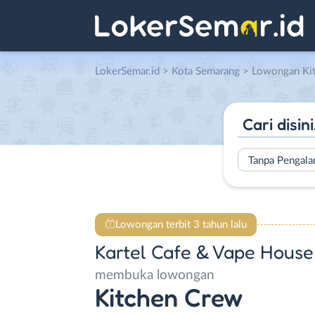
LokerSemar.id
>
Kota Semarang
> Lowongan Kitchen Crew di
Tanpa Pengal
Lowongan terbit 3 tahun lalu
Kartel Cafe & Vape House
membuka lowongan
Kitchen Crew