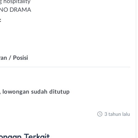
 hospitality
dan NO DRAMA
:
an / Posisi
 lowongan sudah ditutup
3 tahun lalu
ongan
Terkait