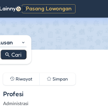
Lainnya
Pasang Lowongan
Gelap
lusan
Riwayat
Simpan
Profesi
Administrasi