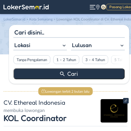
Pasang Loke
Gelap
LokerSemar.id
>
Kota Semarang
> Lowongan KOL Coordinator di CV. Ethereal Indonesia
Lokasi
Lulusan
Tanpa Pengalaman
1 – 2 Tahun
3 – 4 Tahun
5 Tahun L
Lowongan terbit 2 bulan lalu
CV. Ethereal Indonesia
membuka lowongan
KOL Coordinator