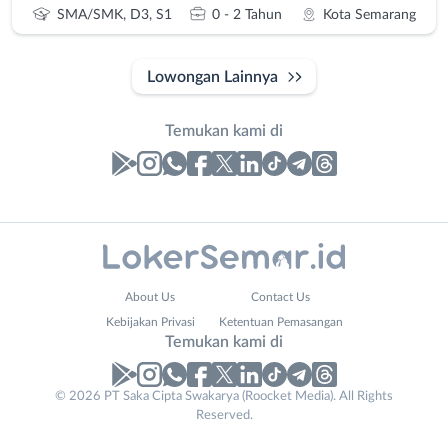
SMA/SMK, D3, S1
0 - 2 Tahun
Kota Semarang
Lowongan Lainnya
Temukan kami di
Laporan
Lowongan
Administrasi
Banjarnegara
Nama
About Us
Contact Us
Ahli
Banyumas
Lengkap
*
Kebijakan Privasi
Ketentuan Pemasangan
Gizi
Batang
Temukan kami di
Ahli
Bebas
Kecantikan
(Remote
No. Telp /
© 2026 PT Saka Cipta Swakarya (Roocket Media). All Rights
Analis
Work)
Reserved.
Email
WhatsApp
*
*
/
Blora