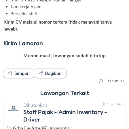
Min. SMK/SMA/Ibu Rumah Tangga
Jam kerja 6 jam
Bersedia shift
Kirim CV melalui nomor tertera (tidak melayani tanya
jawab).
Kirim
Lamaran
Mohon maaf, lowongan sudah ditutup
Simpan
Bagikan
1 tahun lalu
Lowongan
Terkait
1 hari lalu
Dibutuhkan
Staff Pajak - Admin Inventory -
Driver
Grha De Arteri
Kompetitif