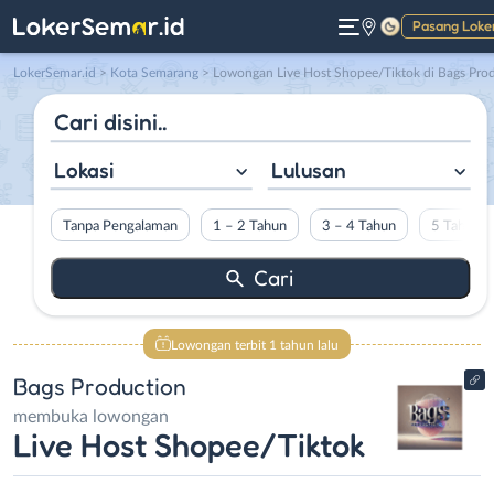
Pasang Loke
Gelap
LokerSemar.id
>
Kota Semarang
> Lowongan Live Host Shopee/Tiktok di Bags Productio
Lokasi
Lulusan
Tanpa Pengalaman
1 – 2 Tahun
3 – 4 Tahun
5 Tahun L
Lowongan terbit 1 tahun lalu
Bags Production
membuka lowongan
Live Host Shopee/Tiktok