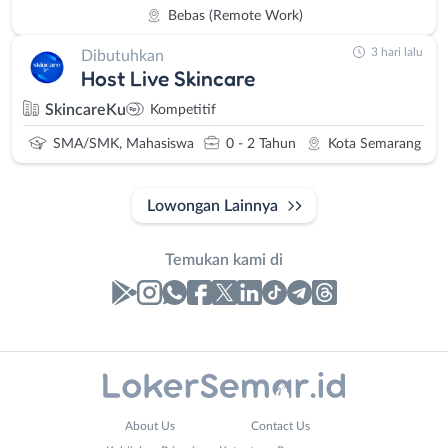
Bebas (Remote Work)
3 hari lalu
Dibutuhkan
Host Live Skincare
SkincareKu
Kompetitif
SMA/SMK, Mahasiswa
0 - 2 Tahun
Kota Semarang
Lowongan Lainnya
Temukan kami di
Laporan
Lowongan
Administrasi
Banjarnegara
Nama
About Us
Contact Us
Ahli
Banyumas
Lengkap
*