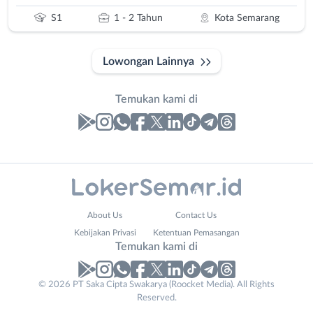
S1
1 - 2 Tahun
Kota Semarang
Lowongan Lainnya
Temukan kami di
Laporan
Lowongan
Administrasi
Banjarnegara
Business
Nama
About Us
Contact Us
Ahli
Banyumas
Email
Lengkap
*
*
Kebijakan Privasi
Ketentuan Pemasangan
Gizi
Batang
Temukan kami di
Ahli
Bebas
Kecantikan
(Remote
No. Telp /
© 2026 PT Saka Cipta Swakarya (Roocket Media). All Rights
Analis
Work)
Reserved.
Email
WhatsApp
*
*
/
Blora