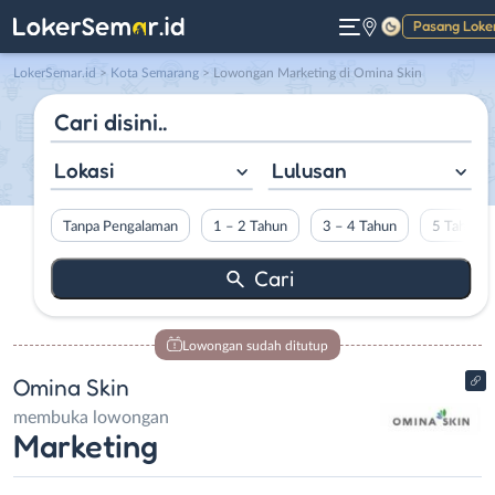
Pasang Loke
Gelap
LokerSemar.id
>
Kota Semarang
> Lowongan Marketing di Omina Skin
Lokasi
Lulusan
Tanpa Pengalaman
1 – 2 Tahun
3 – 4 Tahun
5 Tahun L
Lowongan sudah ditutup
Omina Skin
membuka lowongan
Marketing