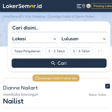
Pasang Loke
Gelap
LokerSemar.id
>
Kota Semarang
> Lowongan Nailist di Dianne Nailart
Lokasi
Lulusan
Tanpa Pengalaman
1 – 2 Tahun
3 – 4 Tahun
5 Tahun L
Lowongan terbit 4 tahun lalu
Dianne Nailart
membuka lowongan
Nailist