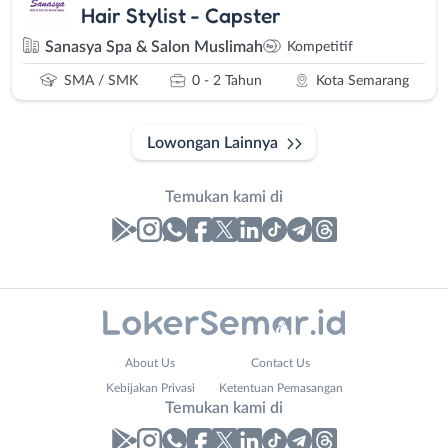
Hair Stylist - Capster
Sanasya Spa & Salon Muslimah
Kompetitif
SMA / SMK
0 - 2 Tahun
Kota Semarang
Lowongan Lainnya
Temukan kami di
Laporan
Lowongan
Administrasi
Banjarnegara
Nama
About Us
Contact Us
Ahli
Banyumas
Lengkap
*
Kebijakan Privasi
Ketentuan Pemasangan
Gizi
Batang
Temukan kami di
Ahli
Bebas
Kecantikan
(Remote