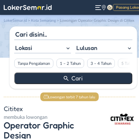
Pasang Loke
Gelap
LokerSemar.id
>
Kota Semarang
> Lowongan Operator Graphic Design di Cititex
Lokasi
Lulusan
Tanpa Pengalaman
1 – 2 Tahun
3 – 4 Tahun
5 Tahun L
Lowongan terbit 7 tahun lalu
Cititex
membuka lowongan
Operator Graphic
Design