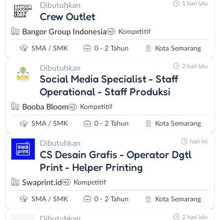
1 hari lalu
Dibutuhkan
Crew Outlet
Bangor Group Indonesia
Kompetitif
SMA / SMK
0 - 2 Tahun
Kota Semarang
2 hari lalu
Dibutuhkan
Social Media Specialist - Staff
Operational - Staff Produksi
Booba Bloom
Kompetitif
SMA / SMK
0 - 2 Tahun
Kota Semarang
hari ini
Dibutuhkan
CS Desain Grafis - Operator Dgtl
Print - Helper Printing
Swaprint.id
Kompetitif
SMA / SMK
0 - 2 Tahun
Kota Semarang
2 hari lalu
Dibutuhkan