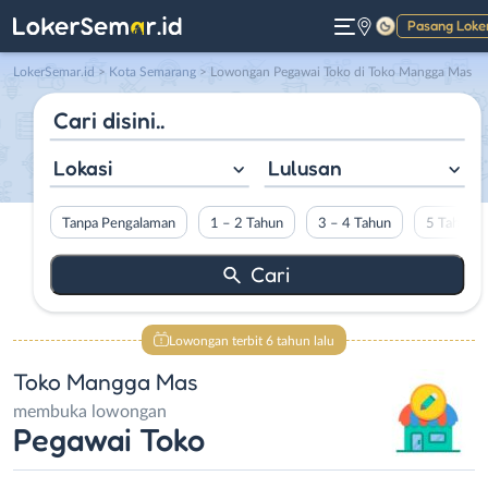
Pasang Loke
Gelap
LokerSemar.id
>
Kota Semarang
> Lowongan Pegawai Toko di Toko Mangga Mas
Lokasi
Lulusan
Tanpa Pengalaman
1 – 2 Tahun
3 – 4 Tahun
5 Tahun L
Lowongan terbit 6 tahun lalu
Toko Mangga Mas
membuka lowongan
Pegawai Toko