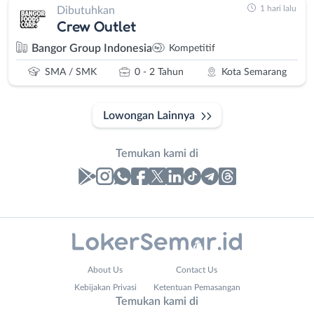
1 hari lalu
Dibutuhkan
Crew Outlet
Bangor Group Indonesia
Kompetitif
SMA / SMK
0 - 2 Tahun
Kota Semarang
Lowongan Lainnya
Temukan kami di
Laporan
Lowongan
Administrasi
Banjarnegara
Nama
About Us
Contact Us
Ahli
Banyumas
Lengkap
*
Kebijakan Privasi
Ketentuan Pemasangan
Gizi
Batang
Temukan kami di
Ahli
Bebas