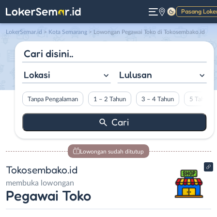
Pasang Loke
Gelap
LokerSemar.id
>
Kota Semarang
> Lowongan Pegawai Toko di Tokosembako.id
Lokasi
Lulusan
Tanpa Pengalaman
1 – 2 Tahun
3 – 4 Tahun
5 Tahun L
Lowongan sudah ditutup
Tokosembako.id
membuka lowongan
Pegawai Toko