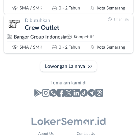
SMA / SMK
0 - 2 Tahun
Kota Semarang
1 hari lalu
Dibutuhkan
Crew Outlet
Bangor Group Indonesia
Kompetitif
SMA / SMK
0 - 2 Tahun
Kota Semarang
Lowongan Lainnya
Temukan kami di
Laporan
Lowongan
Administrasi
Banjarnegara
Nama
About Us
Contact Us
Ahli
Banyumas