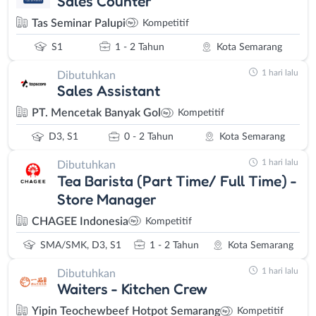
Sales Counter
Tas Seminar Palupi
Kompetitif
S1
1 - 2 Tahun
Kota Semarang
1 hari lalu
Dibutuhkan
Sales Assistant
PT. Mencetak Banyak Gol
Kompetitif
D3, S1
0 - 2 Tahun
Kota Semarang
1 hari lalu
Dibutuhkan
Tea Barista (Part Time/ Full Time) -
Store Manager
CHAGEE Indonesia
Kompetitif
SMA/SMK, D3, S1
1 - 2 Tahun
Kota Semarang
1 hari lalu
Dibutuhkan
Waiters - Kitchen Crew
Yipin Teochewbeef Hotpot Semarang
Kompetitif