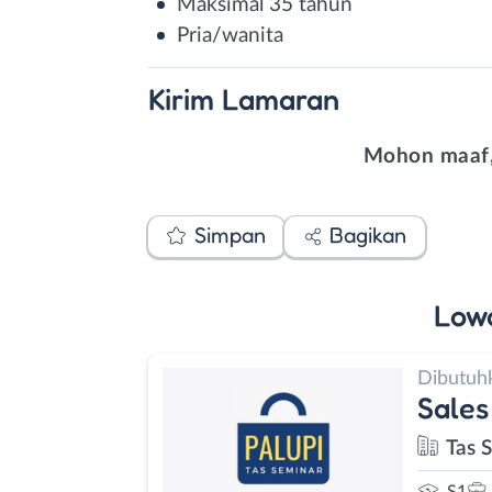
Maksimal 35 tahun
Pria/wanita
Kirim
Lamaran
Mohon maaf,
Simpan
Bagikan
Low
Dibutuh
Sales
Tas 
S1