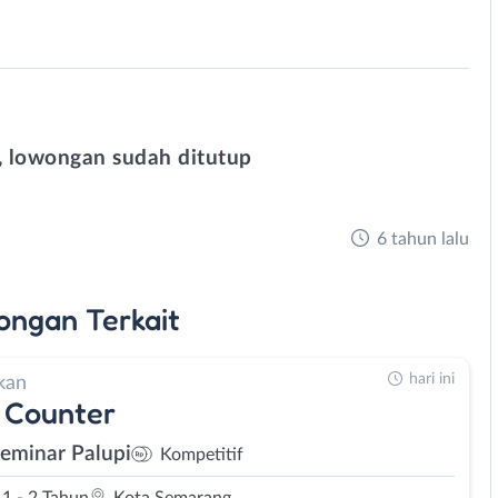
 lowongan sudah ditutup
6 tahun lalu
ongan
Terkait
hari ini
kan
 Counter
Seminar Palupi
Kompetitif
1 - 2 Tahun
Kota Semarang