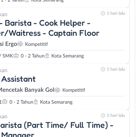
1 hari lalu
kan
 - Barista - Cook Helper -
r/Waitress - Captain Floor
si Ergo
Kompetitif
/ SMK
0 - 2 Tahun
Kota Semarang
1 hari lalu
kan
 Assistant
Mencetak Banyak Gol
Kompetitif
1
0 - 2 Tahun
Kota Semarang
1 hari lalu
kan
arista (Part Time/ Full Time) -
e Manager