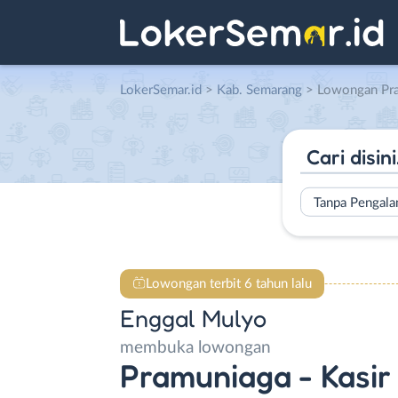
LokerSemar.id
>
Kab. Semarang
> Lowongan Pramuniaga –
Tanpa Pengal
Lowongan terbit 6 tahun lalu
Enggal Mulyo
membuka lowongan
Pramuniaga - Kasir