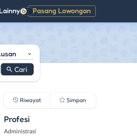
Lainnya
Pasang Lowongan
Gelap
lusan
Riwayat
Simpan
Profesi
Administrasi