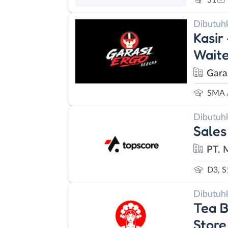
Dibutuh
Kasir
Waite
Gara
SMA 
Dibutuh
Sales
PT. 
D3, S
Dibutuh
Tea B
Stor