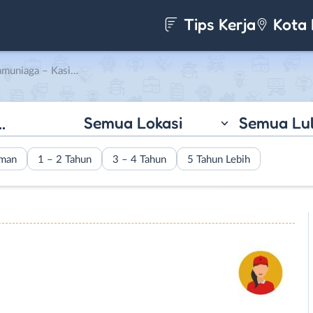
Tips Kerja
Kota 
 Kasir di Enggal Mulyo
Semua Lokasi
Semua Lu
aman
1 – 2 Tahun
3 – 4 Tahun
5 Tahun Lebih