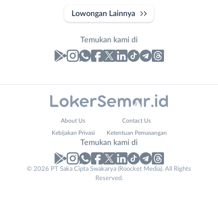
Lowongan Lainnya
Temukan kami di
Laporan
Lowongan
Administrasi
Banjarnegara
Nama
About Us
Contact Us
Ahli
Banyumas
Lengkap
*
Kebijakan Privasi
Ketentuan Pemasangan
Gizi
Batang
Temukan kami di
Ahli
Bebas
Kecantikan
(Remote
No. Telp /
© 2026 PT Saka Cipta Swakarya (Roocket Media). All Rights
Analis
Work)
Reserved.
Email
WhatsApp
*
*
/
Blora
Peneliti
Boyolali
Kirim kode
Animator
Brebes