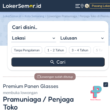
Pasang Loke
Gelap
LokerSemar.id
>
Kota Semarang
> Lowongan Pramuniaga / Penjaga Toko di Premium Panen Glasses
Lokasi
Lulusan
Tanpa Pengalaman
1 – 2 Tahun
3 – 4 Tahun
5 Tahun L
Lowongan sudah ditutup
Premium Panen Glasses
membuka lowongan
Pramuniaga / Penjaga
Toko