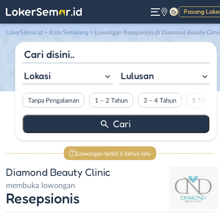
Pasang Loke
Gelap
LokerSemar.id
>
Kota Semarang
> Lowongan Resepsionis di Diamond Beauty Clini
Lokasi
Lulusan
Tanpa Pengalaman
1 – 2 Tahun
3 – 4 Tahun
5 Tahun L
Lowongan terbit 6 tahun lalu
Diamond Beauty Clinic
membuka lowongan
Resepsionis