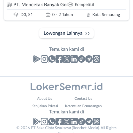
PT. Mencetak Banyak Gol
Kompetitif
D3, S1
0 - 2 Tahun
Kota Semarang
Lowongan Lainnya
Temukan kami di
Laporan
Lowongan
Administrasi
Banjarnegara
Nama
About Us
Contact Us
Ahli
Banyumas
Lengkap
*
Kebijakan Privasi
Ketentuan Pemasangan
Gizi
Batang
Temukan kami di
Ahli
Bebas
Kecantikan
(Remote
No. Telp /
© 2026 PT Saka Cipta Swakarya (Roocket Media). All Rights
Analis
Work)