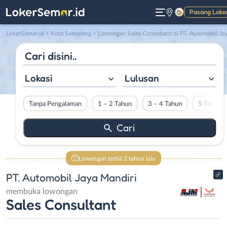
Pasang Loke
Gelap
LokerSemar.id
>
Kota Semarang
> Lowongan Sales Consultant di PT. Automobil Jaya Mandir
Lokasi
Lulusan
Tanpa Pengalaman
1 – 2 Tahun
3 – 4 Tahun
5 Tahun L
Lowongan terbit 2 tahun lalu
PT. Automobil Jaya Mandiri
membuka lowongan
Sales Consultant