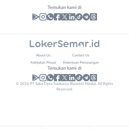
Temukan kami di
Laporan
Lowongan
Administrasi
Banjarnegara
Nama
About Us
Contact Us
Ahli
Banyumas
Lengkap
*
Kebijakan Privasi
Ketentuan Pemasangan
Gizi
Batang
Temukan kami di
Ahli
Bebas
Kecantikan
(Remote
No. Telp /
© 2026 PT Saka Cipta Swakarya (Roocket Media). All Rights
Analis
Work)
Reserved.
Email
WhatsApp
*
*
/
Blora
Peneliti
Boyolali
Kirim kode
Animator
Brebes
Apoteker
Cilacap
Arsitek
Demak
Tidak
Asisten
Grobogan