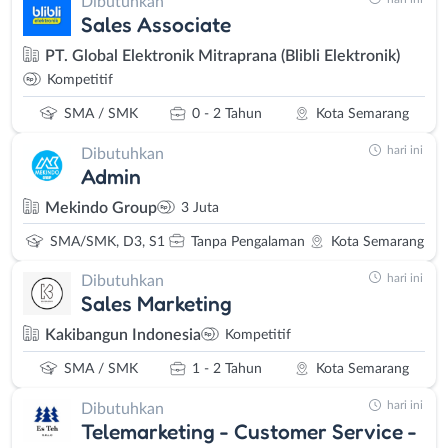
Dibutuhkan
Sales Associate
PT. Global Elektronik Mitraprana (Blibli Elektronik)
Kompetitif
SMA / SMK
0 - 2 Tahun
Kota Semarang
hari ini
Dibutuhkan
Admin
Mekindo Group
3 Juta
SMA/SMK, D3, S1
Tanpa Pengalaman
Kota Semarang
hari ini
Dibutuhkan
Sales Marketing
Kakibangun Indonesia
Kompetitif
SMA / SMK
1 - 2 Tahun
Kota Semarang
hari ini
Dibutuhkan
Telemarketing - Customer Service -