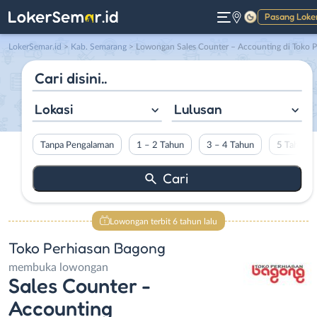
Pasang Loke
Gelap
LokerSemar.id
>
Kab. Semarang
> Lowongan Sales Counter – Accounting di Toko Perhiasan Bagong
Lokasi
Lulusan
Tanpa Pengalaman
1 – 2 Tahun
3 – 4 Tahun
5 Tahun L
Lowongan terbit 6 tahun lalu
Toko Perhiasan Bagong
membuka lowongan
Sales Counter -
Accounting