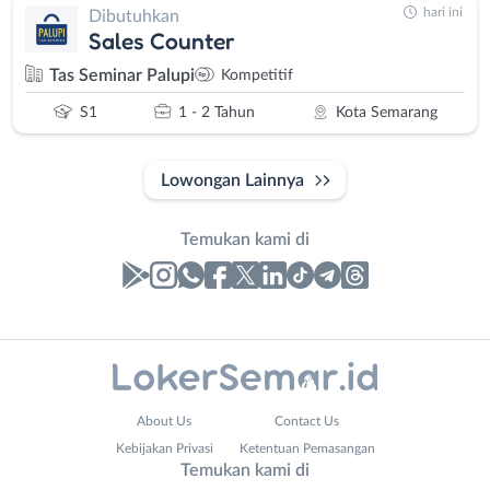
hari ini
Dibutuhkan
Sales Counter
Tas Seminar Palupi
Kompetitif
S1
1 - 2 Tahun
Kota Semarang
Lowongan Lainnya
Temukan kami di
Laporan
Lowongan
Administrasi
Banjarnegara
Nama
About Us
Contact Us
Ahli
Banyumas
Lengkap
*
Kebijakan Privasi
Ketentuan Pemasangan
Gizi
Batang
Temukan kami di
Ahli
Bebas