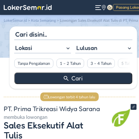
Pasang Loke
Gelap
LokerSemar.id
>
Kota Semarang
> Lowongan Sales Eksekutif Alat Tulis di PT. Prima Trikreasi Widya Sarana
Lokasi
Lulusan
Tanpa Pengalaman
1 – 2 Tahun
3 – 4 Tahun
5 Tahun L
Lowongan terbit 4 tahun lalu
PT. Prima Trikreasi Widya Sarana
membuka lowongan
Sales Eksekutif Alat
Tulis