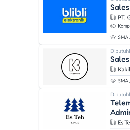
Sales
PT. G
Kompe
SMA 
Dibutuh
Sales
Kaki
SMA 
Dibutuh
Telem
Admin
Es T