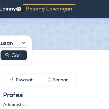
Lainnya
Pasang Lowongan
Gelap
lusan
Riwayat
Simpan
Profesi
Administrasi