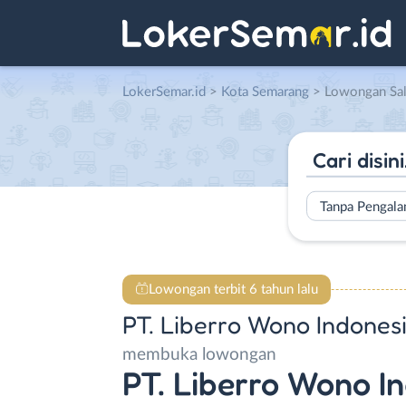
LokerSemar.id
>
Kota Semarang
> Lowongan Sales Executive d
Tanpa Pengal
Lowongan terbit 6 tahun lalu
PT. Liberro Wono Indones
membuka lowongan
PT. Liberro Wono In