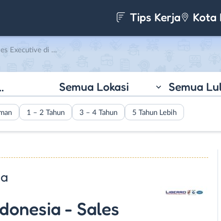
Tips Kerja
Kota 
i PT. Liberro Wono Indonesia
Semua Lokasi
Semua Lu
aman
1 – 2 Tahun
3 – 4 Tahun
5 Tahun Lebih
ia
donesia - Sales