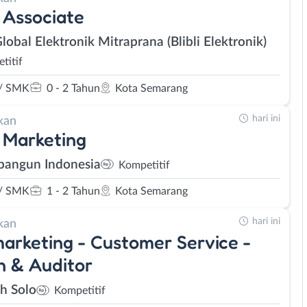
 Associate
lobal Elektronik Mitraprana (Blibli Elektronik)
titif
/ SMK
0 - 2 Tahun
Kota Semarang
hari ini
kan
 Marketing
bangun Indonesia
Kompetitif
/ SMK
1 - 2 Tahun
Kota Semarang
hari ini
kan
arketing - Customer Service -
 & Auditor
eh Solo
Kompetitif