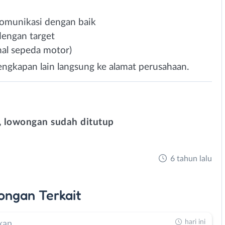
komunikasi dengan baik
engan target
mal sepeda motor)
engkapan lain langsung ke alamat perusahaan.
 lowongan sudah ditutup
6 tahun lalu
ongan
Terkait
hari ini
kan