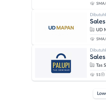
SMA/
Dibutuh
Sales
UD 
SMA/
Dibutuh
Sales
Tas 
S1
Low