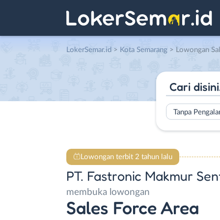
LokerSemar.id
>
Kota Semarang
> Lowongan Sales Force Area d
Tanpa Pengal
Lowongan terbit 2 tahun lalu
PT. Fastronic Makmur Sen
membuka lowongan
Sales Force Area