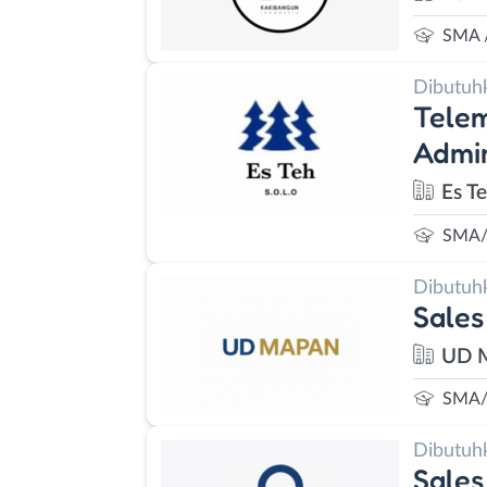
SMA 
Dibutuh
Telem
Admin
Es T
SMA/
Dibutuh
Sales
UD 
SMA/
Dibutuh
Sales