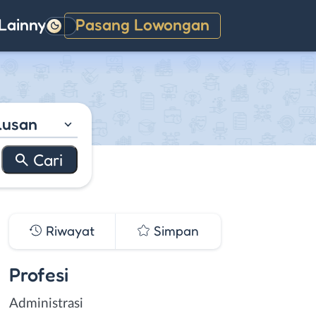
Lainnya
Pasang Lowongan
Gelap
lusan
Riwayat
Simpan
Profesi
Administrasi