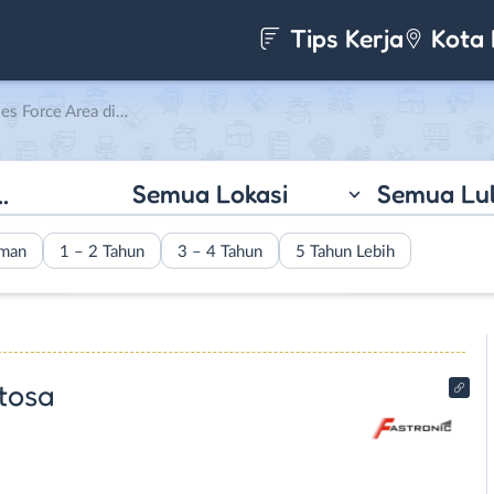
Tips Kerja
Kota 
i PT. Fastronic Makmur Sentosa
Semua Lokasi
Semua Lu
aman
1 – 2 Tahun
3 – 4 Tahun
5 Tahun Lebih
tosa