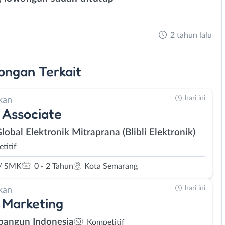
2 tahun lalu
ongan
Terkait
hari ini
kan
 Associate
lobal Elektronik Mitraprana (Blibli Elektronik)
titif
/ SMK
0 - 2 Tahun
Kota Semarang
hari ini
kan
 Marketing
bangun Indonesia
Kompetitif