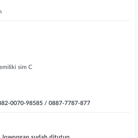
n
emiliki sim C
0882-0070-98585 / 0887-7787-877
 lowongan sudah ditutup