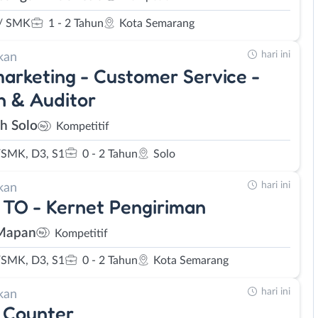
/ SMK
1 - 2 Tahun
Kota Semarang
hari ini
kan
arketing - Customer Service -
 & Auditor
eh Solo
Kompetitif
SMK, D3, S1
0 - 2 Tahun
Solo
hari ini
kan
 TO - Kernet Pengiriman
Mapan
Kompetitif
SMK, D3, S1
0 - 2 Tahun
Kota Semarang
hari ini
kan
 Counter