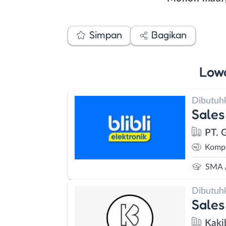
Simpan
Bagikan
Low
Dibutuh
Sales
PT. G
Kompe
SMA 
Dibutuh
Sales
Kaki