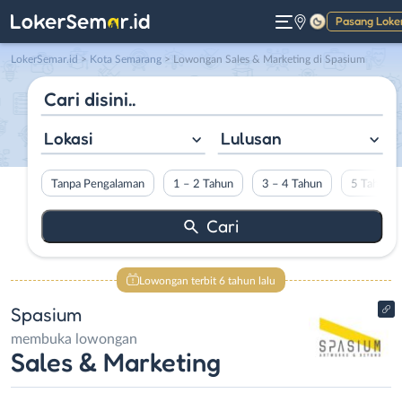
Pasang Loke
Gelap
LokerSemar.id
>
Kota Semarang
> Lowongan Sales & Marketing di Spasium
Lokasi
Lulusan
Tanpa Pengalaman
1 – 2 Tahun
3 – 4 Tahun
5 Tahun L
Lowongan terbit 6 tahun lalu
Spasium
membuka lowongan
Sales & Marketing