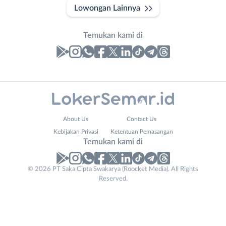
Lowongan Lainnya
Temukan kami di
Laporan
Lowongan
Administrasi
Banjarnegara
Email
Nama
About Us
Contact Us
Ahli
Banyumas
Address
Lengkap
*
*
Kebijakan Privasi
Ketentuan Pemasangan
Gizi
Batang
Temukan kami di
Ahli
Bebas
Kecantikan
(Remote
No. Telp /
© 2026 PT Saka Cipta Swakarya (Roocket Media). All Rights
Analis
Work)
Reserved.
Email
WhatsApp
*
*
/
Blora
Peneliti
Boyolali
Kirim kode
Animator
Brebes
Apoteker
Cilacap