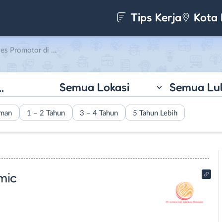
Tips Kerja
Kota 
 PT. Longcorp Global Dinamic
Semua Lokasi
Semua Lu
aman
1 – 2 Tahun
3 – 4 Tahun
5 Tahun Lebih
mic