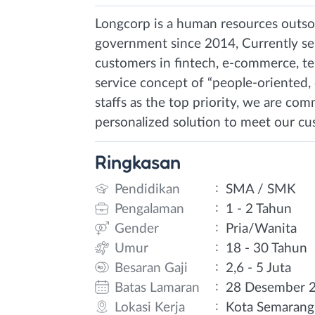
Longcorp is a human resources outsou
government since 2014, Currently se
customers in fintech, e-commerce, te
service concept of “people-oriented, 
staffs as the top priority, we are com
personalized solution to meet our cu
Ringkasan
:
Pendidikan
SMA / SMK
:
Pengalaman
1 - 2 Tahun
:
Gender
Pria/Wanita
:
Umur
18 - 30 Tahun
:
Besaran Gaji
2,6 - 5 Juta
:
Batas Lamaran
28 Desember 
:
Lokasi Kerja
Kota Semarang