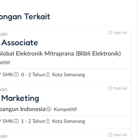
ongan
Terkait
hari ini
kan
 Associate
lobal Elektronik Mitraprana (Blibli Elektronik)
titif
/ SMK
0 - 2 Tahun
Kota Semarang
hari ini
kan
 Marketing
bangun Indonesia
Kompetitif
/ SMK
1 - 2 Tahun
Kota Semarang
hari ini
kan