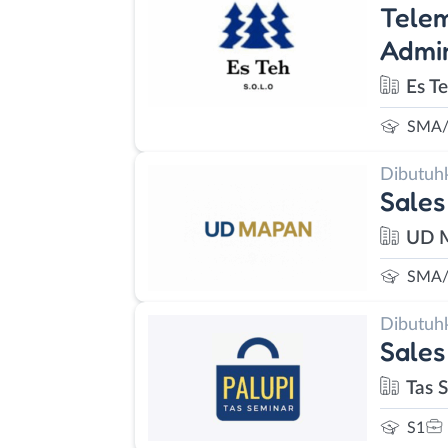
Telem
Admin
Es T
SMA/
Dibutuh
Sales
UD 
SMA/
Dibutuh
Sales
Tas 
S1