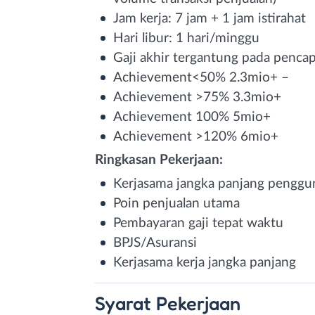
Jam kerja: 7 jam + 1 jam istirahat
Hari libur: 1 hari/minggu
Gaji akhir tergantung pada penca
Achievement<50% 2.3mio+ –
Achievement >75% 3.3mio+
Achievement 100% 5mio+
Achievement >120% 6mio+
Ringkasan Pekerjaan:
Kerjasama jangka panjang penggu
Poin penjualan utama
Pembayaran gaji tepat waktu
BPJS/Asuransi
Kerjasama kerja jangka panjang
Syarat
Pekerjaan