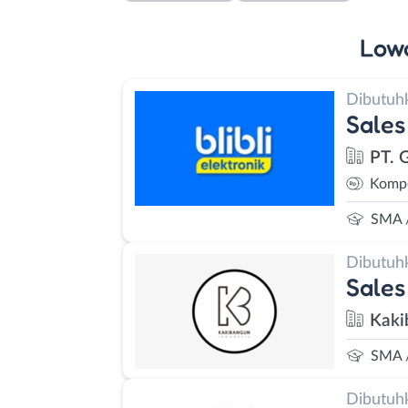
Low
Dibutuh
Sales
PT. G
Kompe
SMA 
Dibutuh
Sales
Kaki
SMA 
Dibutuh