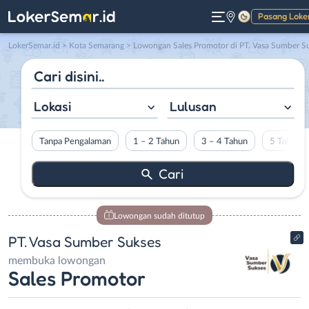
Pasang Loke
Gelap
LokerSemar.id
>
Kota Semarang
> Lowongan Sales Promotor di PT. Vasa Sumber Sukse
Lokasi
Lulusan
Tanpa Pengalaman
1 – 2 Tahun
3 – 4 Tahun
5 Tahun L
Lowongan sudah ditutup
PT. Vasa Sumber Sukses
membuka lowongan
Sales Promotor