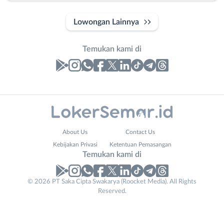
Lowongan Lainnya
Temukan kami di
Laporan
Lowongan
Administrasi
Banjarnegara
Nama
About Us
Contact Us
Ahli
Banyumas
Lengkap
*
Kebijakan Privasi
Ketentuan Pemasangan
Gizi
Batang
Temukan kami di
Ahli
Bebas
Kecantikan
(Remote
No. Telp /
© 2026 PT Saka Cipta Swakarya (Roocket Media). All Rights
Analis
Work)
Reserved.
Email
WhatsApp
*
*
/
Blora
Peneliti
Boyolali
Kirim kode
Animator
Brebes