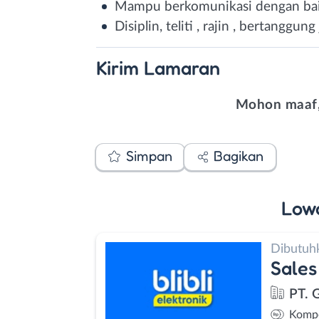
Mampu berkomunikasi dengan ba
Disiplin, teliti , rajin , bertanggun
Kirim
Lamaran
Mohon maaf,
Simpan
Bagikan
Low
Dibutuh
Sales
PT. G
Kompe