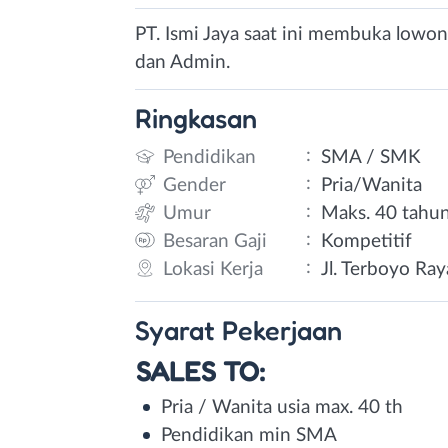
PT. Ismi Jaya saat ini membuka lowong
dan Admin.
Ringkasan
:
Pendidikan
SMA / SMK
:
Gender
Pria/Wanita
:
Umur
Maks. 40 tahu
:
Besaran Gaji
Kompetitif
:
Lokasi Kerja
Jl. Terboyo Ra
Syarat
Pekerjaan
SALES TO:
Pria / Wanita usia max. 40 th
Pendidikan min SMA