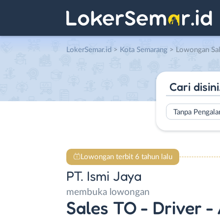
LokerSemar.id
>
Kota Semarang
> Lowongan Sales TO – Drive
Tanpa Pengal
Lowongan terbit 6 tahun lalu
PT. Ismi Jaya
membuka lowongan
Sales TO - Driver -