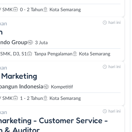
/ SMK
0 - 2 Tahun
Kota Semarang
hari ini
kan
n
ndo Group
3 Juta
SMK, D3, S1
Tanpa Pengalaman
Kota Semarang
hari ini
kan
 Marketing
bangun Indonesia
Kompetitif
/ SMK
1 - 2 Tahun
Kota Semarang
hari ini
kan
arketing - Customer Service -
 & Auditor