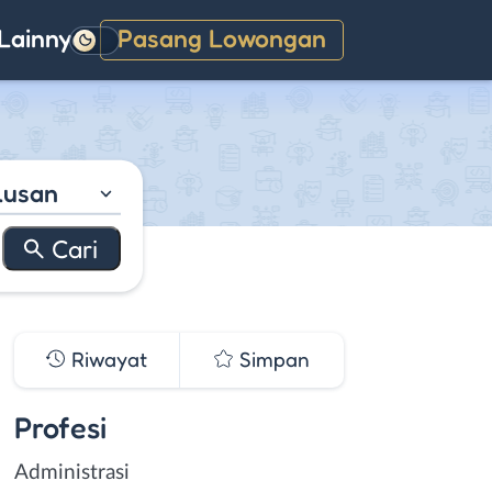
Lainnya
Pasang Lowongan
Gelap
lusan
Riwayat
Simpan
Profesi
Administrasi