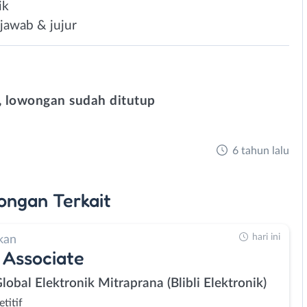
ik
g jawab & jujur
 lowongan sudah ditutup
6 tahun lalu
ongan
Terkait
hari ini
kan
 Associate
lobal Elektronik Mitraprana (Blibli Elektronik)
titif