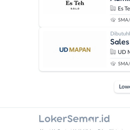
Es T
SMA/
Dibutuh
Sales
UD 
SMA/
Low
Laporan
Lowongan
Administrasi
Banjarnegara