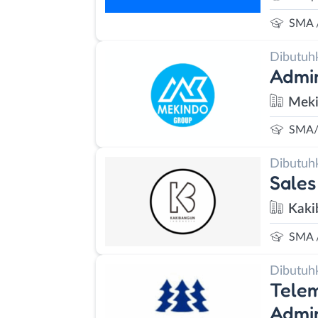
SMA 
Dibutuh
Admi
Meki
SMA/
Dibutuh
Sales
Kaki
SMA 
Dibutuh
Telem
Admin