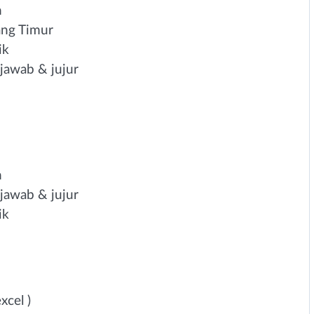
h
ang Timur
ik
g jawab & jujur
h
g jawab & jujur
ik
cel )