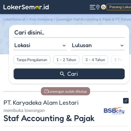
Pasang Loke
Gelap
LokerSemar.id
>
Kota Semarang
> Lowongan Staf Accounting & Pajak di PT. Karyadeka Alam Lestar
Lokasi
Lulusan
Tanpa Pengalaman
1 – 2 Tahun
3 – 4 Tahun
5 Tahun L
Lowongan sudah ditutup
PT. Karyadeka Alam Lestari
membuka lowongan
Staf Accounting & Pajak