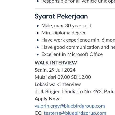
Responsible for all vehicle unit o
Syarat
Pekerjaan
Male, max. 30 years old
Min. Diploma degree
Have work experience min. 6 mont
Have good communication and nego
Excellent in Microsoft Office
WALK INTERVIEW
Senin, 29 Juli 2024
Mulai dari 09.00 SD 12.00
Lokasi walk interview
di Jl. Brigjend Sudiarto No. 492, Pe
Apply Now:
valorin.ergy@bluebirdgroup.com
CC:
testersg@bluebirdgorup.com