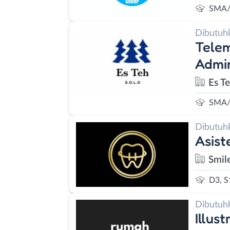
SMA/
Dibutuh
Telem
Admin
Es T
SMA/
Dibutuh
Asist
Smil
D3, S
Dibutuh
Illus