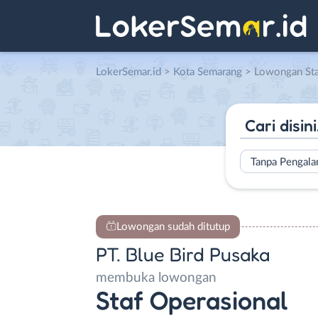
LokerSemar.id
>
Kota Semarang
> Lowongan Staf Operasiona
Tanpa Pengal
Lowongan sudah ditutup
PT. Blue Bird Pusaka
membuka lowongan
Staf Operasional