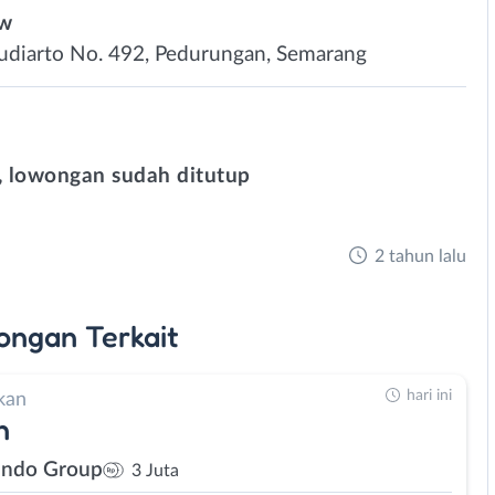
ow
 Sudiarto No. 492, Pedurungan, Semarang
 lowongan sudah ditutup
2 tahun lalu
ongan
Terkait
hari ini
kan
n
ndo Group
3 Juta