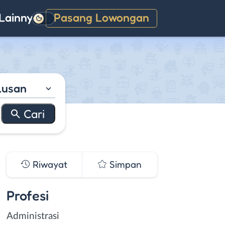
Lainnya
Pasang Lowongan
Gelap
lusan
Riwayat
Simpan
Profesi
Administrasi