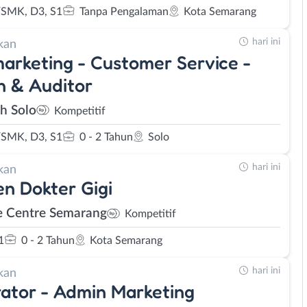
SMK, D3, S1
Tanpa Pengalaman
Kota Semarang
hari ini
kan
arketing - Customer Service -
 & Auditor
eh Solo
Kompetitif
SMK, D3, S1
0 - 2 Tahun
Solo
hari ini
kan
en Dokter Gigi
e Centre Semarang
Kompetitif
1
0 - 2 Tahun
Kota Semarang
hari ini
kan
trator - Admin Marketing