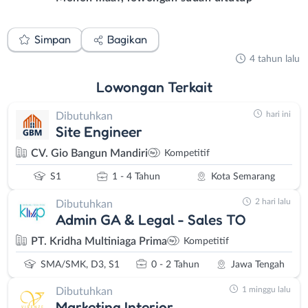
Simpan
Bagikan
4 tahun lalu
Lowongan
Terkait
hari ini
Dibutuhkan
Site Engineer
CV. Gio Bangun Mandiri
Kompetitif
S1
1 - 4 Tahun
Kota Semarang
2 hari lalu
Dibutuhkan
Admin GA & Legal - Sales TO
PT. Kridha Multiniaga Prima
Kompetitif
SMA/SMK, D3, S1
0 - 2 Tahun
Jawa Tengah
1 minggu lalu
Dibutuhkan
Marketing Interior