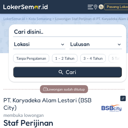
Pasang Loke
Gelap
LokerSemar.id
>
Kota Semarang
> Lowongan Staf Perijinan di PT. Karyadeka Alam Lestari (BSB City
Lokasi
Lulusan
Tanpa Pengalaman
1 – 2 Tahun
3 – 4 Tahun
5 Tahun L
Lowongan sudah ditutup
PT. Karyadeka Alam Lestari (BSB
City)
membuka lowongan
Staf Perijinan