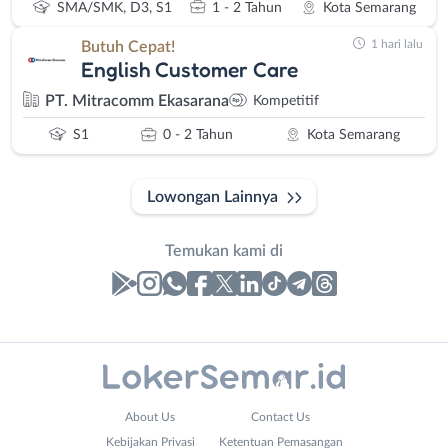
SMA/SMK, D3, S1
1 - 2 Tahun
Kota Semarang
1 hari lalu
Butuh Cepat!
English Customer Care
PT. Mitracomm Ekasarana
Kompetitif
S1
0 - 2 Tahun
Kota Semarang
Lowongan Lainnya
Temukan kami di
Laporan
Lowongan
Administrasi
Banjarnegara
Nama
About Us
Contact Us
Ahli
Banyumas
Lengkap
*
Kebijakan Privasi
Ketentuan Pemasangan