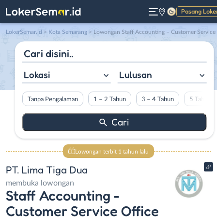
Pasang Loke
Gelap
LokerSemar.id
>
Kota Semarang
> Lowongan Staff Accounting – Customer Service Office & Staff Penagihan – Staff Finance & Operasional Luar kota di PT. Lima Tiga Dua
Lokasi
Lulusan
Tanpa Pengalaman
1 – 2 Tahun
3 – 4 Tahun
5 Tahun L
Lowongan terbit 1 tahun lalu
PT. Lima Tiga Dua
membuka lowongan
Staff Accounting -
Customer Service Office