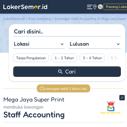
Pasang Loke
Gelap
LokerSemar.id
>
Kota Semarang
> Lowongan Staff Accounting di Mega Jaya Super Print
Lokasi
Lulusan
Tanpa Pengalaman
1 – 2 Tahun
3 – 4 Tahun
5 Tahun L
Lowongan terbit 1 tahun lalu
Mega Jaya Super Print
membuka lowongan
Staff Accounting