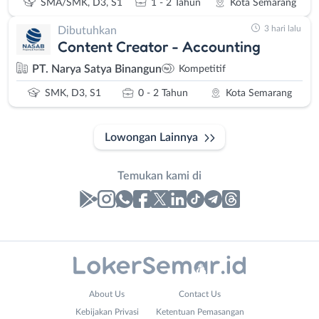
SMA/SMK, D3, S1
1 - 2 Tahun
Kota Semarang
3 hari lalu
Dibutuhkan
Content Creator - Accounting
PT. Narya Satya Binangun
Kompetitif
SMK, D3, S1
0 - 2 Tahun
Kota Semarang
Lowongan Lainnya
Temukan kami di
Laporan
Lowongan
Administrasi
Banjarnegara
Nama
About Us
Contact Us
Ahli
Banyumas
Lengkap
*
Kebijakan Privasi
Ketentuan Pemasangan
Gizi
Batang