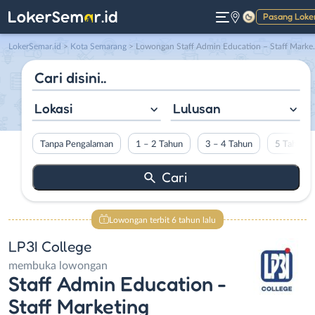
Pasang Loke
Gelap
LokerSemar.id
>
Kota Semarang
> Lowongan Staff Admin Education – Staff Marketing di LP3I College
Lokasi
Lulusan
Tanpa Pengalaman
1 – 2 Tahun
3 – 4 Tahun
5 Tahun L
Lowongan terbit 6 tahun lalu
LP3I College
membuka lowongan
Staff Admin Education -
Staff Marketing