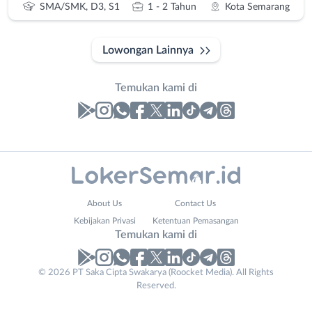
SMA/SMK, D3, S1
1 - 2 Tahun
Kota Semarang
Lowongan Lainnya
Temukan kami di
Laporan
Lowongan
Administrasi
Banjarnegara
Nama
About Us
Contact Us
Ahli
Banyumas
Lengkap
*
Kebijakan Privasi
Ketentuan Pemasangan
Gizi
Batang
Temukan kami di
Ahli
Bebas
Kecantikan
(Remote
No. Telp /
© 2026 PT Saka Cipta Swakarya (Roocket Media). All Rights
Analis
Work)
Reserved.
Email
WhatsApp
*
*
/
Blora
Peneliti
Boyolali